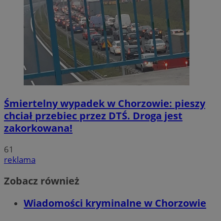
Śmiertelny wypadek w Chorzowie: pieszy
chciał przebiec przez DTŚ. Droga jest
zakorkowana!
61
reklama
Zobacz również
Wiadomości kryminalne w Chorzowie