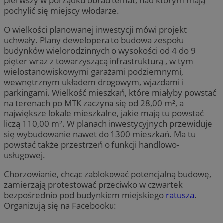
pierwszy w porządku obrad temat, nad którym mają
pochylić się miejscy włodarze.
O wielkości planowanej inwestycji mówi projekt
uchwały. Plany dewelopera to budowa zespołu
budynków wielorodzinnych o wysokości od 4 do 9
pięter wraz z towarzyszącą infrastrukturą , w tym
wielostanowiskowymi garażami podziemnymi,
wewnętrznym układem drogowym, wjazdami i
parkingami. Wielkość mieszkań, które miałyby powstać
na terenach po MTK zaczyna się od 28,00 m², a
największe lokale mieszkalne, jakie mają tu powstać
liczą 110,00 m². W planach inwestycyjnych przewiduje
się wybudowanie nawet do 1300 mieszkań. Ma tu
powstać także przestrzeń o funkcji handlowo-
usługowej.
Chorzowianie, chcąc zablokować potencjalną budowę,
zamierzają protestować przeciwko w czwartek
bezpośrednio pod budynkiem miejskiego
ratusza
.
Organizują się na Facebooku: