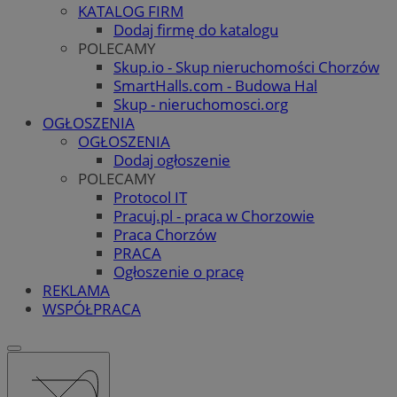
KATALOG FIRM
Dodaj firmę do katalogu
POLECAMY
Skup.io - Skup nieruchomości Chorzów
SmartHalls.com - Budowa Hal
Skup - nieruchomosci.org
OGŁOSZENIA
OGŁOSZENIA
Dodaj ogłoszenie
POLECAMY
Protocol IT
Pracuj.pl - praca w Chorzowie
Praca Chorzów
PRACA
Ogłoszenie o pracę
REKLAMA
WSPÓŁPRACA