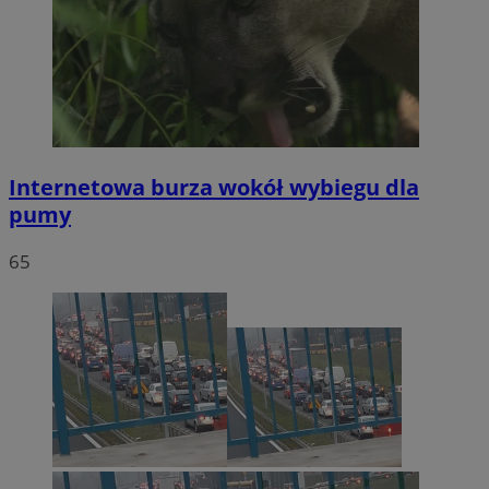
Internetowa burza wokół wybiegu dla
pumy
65