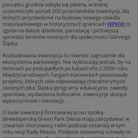
początku grudnia odbyła się pikieta, w której
uczestniczyło ponad 200 przeciwników inwestycji, dla
których przyzwolenie na budowę nowego osiedla
mieszkaniowego w historycznych granicach
WPKiW
to
zgoda na dalsze dzielenie, parcelację i późniejszą
sprzedaż terenów istotnych dla społeczności Górnego
Śląska.
Rozbudowana inwestycja to również zagrożenie dla
ekosystemu parkowego. Nie wykluczają jednak, by na
terenach po podupadłych po katastrofie z 2006 roku
Międzynarodowych Targach Katowickich powstawały
projekty, których cele odpowiadają charakterystyce
zielonych płuc Śląska (programy edukacyjne, zawody
sportowe, wydarzenia kulturalne, inwestycje służące
wypoczynkowi i rekreacji).
O losie inwestycji firmowanej przez spółkę
deweloperską Green Park Silesia mają zdecydować w
czwartek chorzowscy radni podczas ostatniej w tym
roku sesji Rady Miasta. Podjęcie stosownej uchwały to