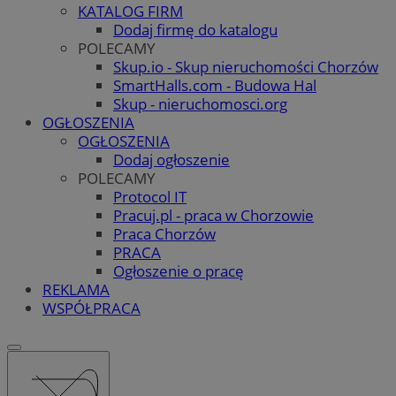
KATALOG FIRM
Dodaj firmę do katalogu
POLECAMY
Skup.io - Skup nieruchomości Chorzów
SmartHalls.com - Budowa Hal
Skup - nieruchomosci.org
OGŁOSZENIA
OGŁOSZENIA
Dodaj ogłoszenie
POLECAMY
Protocol IT
Pracuj.pl - praca w Chorzowie
Praca Chorzów
PRACA
Ogłoszenie o pracę
REKLAMA
WSPÓŁPRACA