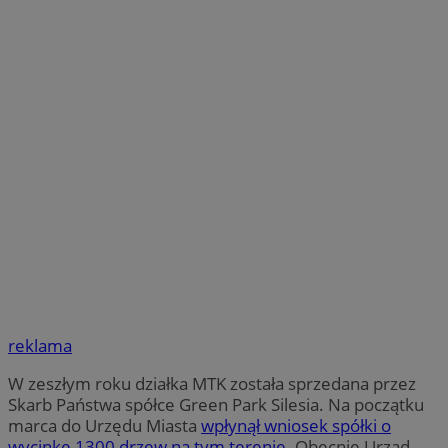
reklama
W zeszłym roku działka MTK została sprzedana przez
Skarb Państwa spółce Green Park Silesia. Na początku
marca do Urzędu Miasta
wpłynął wniosek spółki o
wycinkę 1300 drzew na tym terenie
. Obecnie Urząd