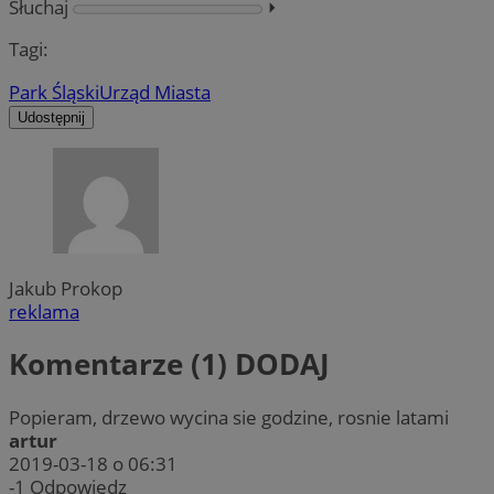
Słuchaj
⏵︎
Tagi:
Park Śląski
Urząd Miasta
Udostępnij
Jakub Prokop
reklama
Komentarze (1)
DODAJ
Popieram, drzewo wycina sie godzine, rosnie latami
artur
2019-03-18 o 06:31
-1
Odpowiedz