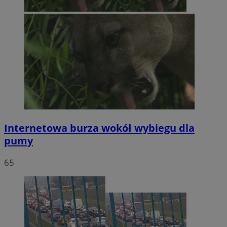
Internetowa burza wokół wybiegu dla
pumy
65