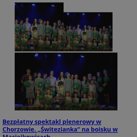
Bezpłatny spektakl plenerowy w
Chorzowie. „Świtezianka” na boisku w
Maciejkowicach