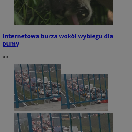
Internetowa burza wokół wybiegu dla
pumy
65