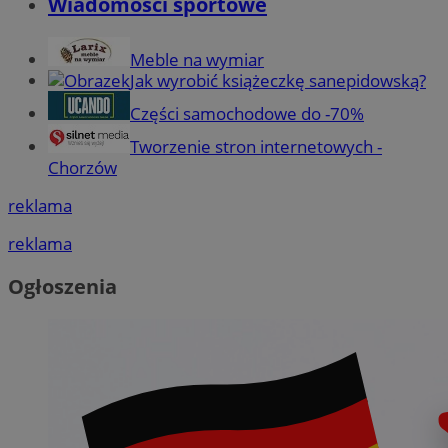
Wiadomości sportowe
Meble na wymiar
Jak wyrobić książeczkę sanepidowską?
Części samochodowe do -70%
Tworzenie stron internetowych -
Chorzów
reklama
reklama
Ogłoszenia