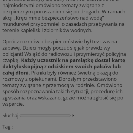
najmłodszymi omówiono tematy związane z
bezpiecznym poruszaniem się po drogach. W ramach
akcji „Kręci mnie bezpieczeństwo nad wodą”
mundurowi przypomnieli o zasadach przebywania na
terenie kąpielisk i zbiorników wodnych.
Oprócz rozmów o bezpieczeństwie był też czas na
zabawę. Dzieci mogły poczuć się jak prawdziwy
policjant! Wsiąść do radiowozu i przymierzyć policyjną
czapkę.
Każdy uczestnik na pamiątkę dostał kartę
daktyloskopijną z odciskiem swoich palców lub
całej dłoni.
Pikniki były również świetną okazją do
rozmowy z opiekunami. Dorosłym przedstawiono
tematy związane z przemocą w rodzinie. Omówiono
sposób rozpoznawania takich sytuacji, procedurę ich
zgłaszania oraz wskazano, gdzie można zgłosić się po
wsparcie.
Słuchaj
⏵︎
Tagi: