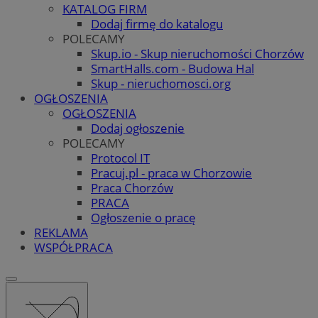
KATALOG FIRM
Dodaj firmę do katalogu
POLECAMY
Skup.io - Skup nieruchomości Chorzów
SmartHalls.com - Budowa Hal
Skup - nieruchomosci.org
OGŁOSZENIA
OGŁOSZENIA
Dodaj ogłoszenie
POLECAMY
Protocol IT
Pracuj.pl - praca w Chorzowie
Praca Chorzów
PRACA
Ogłoszenie o pracę
REKLAMA
WSPÓŁPRACA