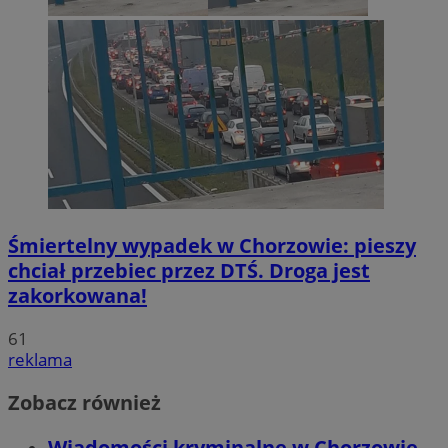
Śmiertelny wypadek w Chorzowie: pieszy
chciał przebiec przez DTŚ. Droga jest
zakorkowana!
61
reklama
Zobacz również
Wiadomości kryminalne w Chorzowie