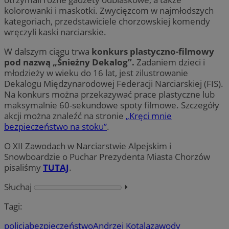
kolorowanki i maskotki. Zwycięzcom w najmłodszych
kategoriach, przedstawiciele chorzowskiej komendy
wręczyli kaski narciarskie.
W dalszym ciągu trwa
konkurs plastyczno-filmowy
pod nazwą „Śnieżny Dekalog”.
Zadaniem dzieci i
młodzieży w wieku do 16 lat, jest zilustrowanie
Dekalogu Międzynarodowej Federacji Narciarskiej (FIS).
Na konkurs można przekazywać prace plastyczne lub
maksymalnie 60-sekundowe spoty filmowe. Szczegóły
akcji można znaleźć na stronie
„Kręci mnie
bezpieczeństwo na stoku”
.
O XII Zawodach w Narciarstwie Alpejskim i
Snowboardzie
o Puchar Prezydenta Miasta Chorzów
pisaliśmy
TUTAJ
.
Słuchaj
⏵︎
Tagi:
policja
bezpieczeństwo
Andrzej Kotala
zawody