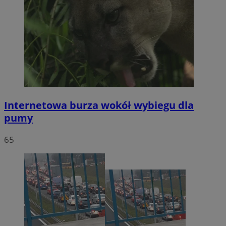
Internetowa burza wokół wybiegu dla
pumy
65