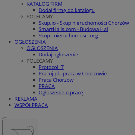
KATALOG FIRM
Dodaj firmę do katalogu
POLECAMY
Skup.io - Skup nieruchomości Chorzów
SmartHalls.com - Budowa Hal
Skup - nieruchomosci.org
OGŁOSZENIA
OGŁOSZENIA
Dodaj ogłoszenie
POLECAMY
Protocol IT
Pracuj.pl - praca w Chorzowie
Praca Chorzów
PRACA
Ogłoszenie o pracę
REKLAMA
WSPÓŁPRACA