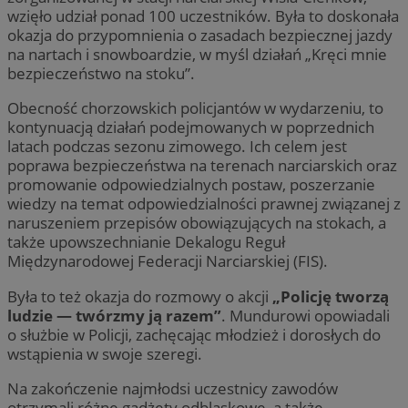
wzięło udział ponad 100 uczestników. Była to doskonała
okazja do przypomnienia o zasadach bezpiecznej jazdy
na nartach i snowboardzie, w myśl działań „Kręci mnie
bezpieczeństwo na stoku”.
Obecność chorzowskich policjantów w wydarzeniu, to
kontynuacją działań podejmowanych w poprzednich
latach podczas sezonu zimowego. Ich celem jest
poprawa bezpieczeństwa na terenach narciarskich oraz
promowanie odpowiedzialnych postaw, poszerzanie
wiedzy na temat odpowiedzialności prawnej związanej z
naruszeniem przepisów obowiązujących na stokach, a
także upowszechnianie Dekalogu Reguł
Międzynarodowej Federacji Narciarskiej (FIS).
Była to też okazja do rozmowy o akcji
„Policję tworzą
ludzie — twórzmy ją razem”
. Mundurowi opowiadali
o służbie w Policji, zachęcając młodzież i dorosłych do
wstąpienia w swoje szeregi.
Na zakończenie najmłodsi uczestnicy zawodów
otrzymali różne gadżety odblaskowe, a także