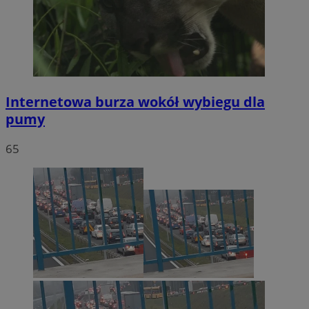
Internetowa burza wokół wybiegu dla
pumy
65