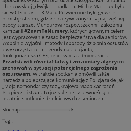
Spotkanie, w którym brał udział Zastępca Komendanta
chorzowskiej „dwójki” – nadkom. Michał Madej odbyło
się w CIS przy ul. 3 Maja. Poświęcone było głównie
przestępstwom, gdzie pokrzywdzonymi są najczęściej
osoby starsze. Mundurowi rozpowszechnili założenia
kampanii
#ZnamTeNumery
, których głównym celem
jest wypracowanie zasad bezpieczeństwa dla seniorów.
Wspólnie wyjaśnili metody i sposoby działania oszustów
z wykorzystaniem legendy na policjanta,
funkcjonariusza CBŚ, pracownika administracji.
Przedstawili również łatwy i zrozumiały algorytm
zachowań w sytuacji potencjalnego zagrożenia
oszustwem
. W trakcie spotkania omówili także
narzędzia polepszające komunikację z Policją takie jak
„Moja Komenda” czy też „Krajowa Mapa Zagrożeń
Bezpieczeństwa”. To już kolejne i z pewnością nie
ostatnie spotkanie dzielnicowych z seniorami!
Słuchaj
⏵︎
Tagi: