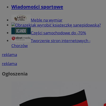
Wiadomości sportowe
Meble na wymiar
Jak wyrobić książeczkę sanepidowską?
Części samochodowe do -70%
Tworzenie stron internetowych -
Chorzów
reklama
reklama
Ogłoszenia