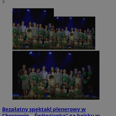
3
Bezpłatny spektakl plenerowy w
Chorzowie. „Świtezianka” na boisku w