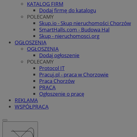
KATALOG FIRM
Dodaj firmę do katalogu
POLECAMY
Skup.io - Skup nieruchomości Chorzów
SmartHalls.com - Budowa Hal
Skup - nieruchomosci.org
OGŁOSZENIA
OGŁOSZENIA
Dodaj ogłoszenie
POLECAMY
Protocol IT
Pracuj.pl - praca w Chorzowie
Praca Chorzów
PRACA
Ogłoszenie o pracę
REKLAMA
WSPÓŁPRACA