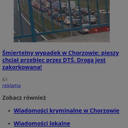
Śmiertelny wypadek w Chorzowie: pieszy
chciał przebiec przez DTŚ. Droga jest
zakorkowana!
61
reklama
Zobacz również
Wiadomości kryminalne w Chorzowie
Wiadomości lokalne