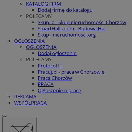
KATALOG FIRM
Dodaj firmę do katalogu
POLECAMY
Skup.io - Skup nieruchomości Chorzów
SmartHalls.com - Budowa Hal
Skup - nieruchomosci.org
OGŁOSZENIA
OGŁOSZENIA
Dodaj ogłoszenie
POLECAMY
Protocol IT
Pracuj.pl - praca w Chorzowie
Praca Chorzów
PRACA
Ogłoszenie o pracę
REKLAMA
WSPÓŁPRACA