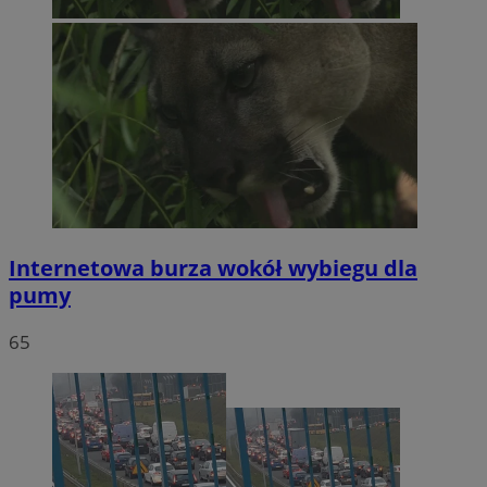
Internetowa burza wokół wybiegu dla
pumy
65