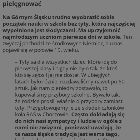
pielęgnować
Na Górnym Śląsku trudno wyobrazić sobie
początek nauki w szkole bez tyty, która najczęściej
wypełniona jest słodyczami. Ma uprzyjemnić
najmłodszym uczniom pierwsze dni w szkole
. Ten
zwyczaj pochodzi ze środkowych Niemiec, a u nas
pojawił się w połowie 19. wieku.
– Tyty są dla wszystkich dzieci które idą do
pierwszej klasy i nigdy nie było tak, że ktoś
kto się zgłosił jej nie dostał. W ubiegłych
latach było różnie, rozdawaliśmy nawet po 60
sztuk. Jak nam pieniędzy zostawało, to
kupowaliśmy przybory szkolne. Bywało tak,
że rodzice prosili właśnie o przybory zamiast
tyty. Przygotowujemy je ze składek członków
koła RAŚ w Chorzowie.
Często dokładają się
do nich nasi sympatycy i ludzie w ogóle z
nami nie związani, ponieważ uważają, że
ta nasza śląska tradycja jest warta tego,