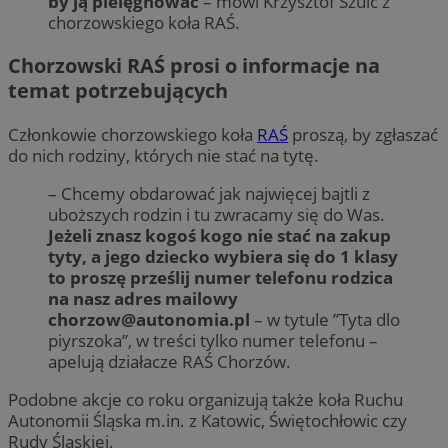
by ją pielęgnować
– mówi Krzysztof Szulc z
chorzowskiego koła RAŚ.
Chorzowski RAŚ prosi o informacje na
temat potrzebujących
Członkowie chorzowskiego koła
RAŚ
proszą, by zgłaszać
do nich rodziny, których nie stać na tytę.
– Chcemy obdarować jak najwięcej bajtli z
uboższych rodzin i tu zwracamy się do Was.
Jeżeli znasz kogoś kogo nie stać na zakup
tyty, a jego dziecko wybiera się do 1 klasy
to proszę prześlij numer telefonu rodzica
na nasz adres mailowy
chorzow@autonomia.pl
– w tytule ”Tyta dlo
piyrszoka”, w treści tylko numer telefonu –
apelują działacze RAŚ Chorzów.
Podobne akcje co roku organizują także koła Ruchu
Autonomii Śląska m.in. z Katowic, Świętochłowic czy
Rudy Śląskiej.