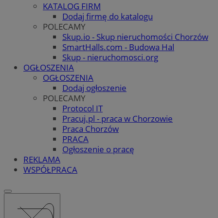
KATALOG FIRM
Dodaj firmę do katalogu
POLECAMY
Skup.io - Skup nieruchomości Chorzów
SmartHalls.com - Budowa Hal
Skup - nieruchomosci.org
OGŁOSZENIA
OGŁOSZENIA
Dodaj ogłoszenie
POLECAMY
Protocol IT
Pracuj.pl - praca w Chorzowie
Praca Chorzów
PRACA
Ogłoszenie o pracę
REKLAMA
WSPÓŁPRACA