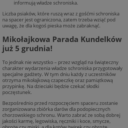
informują władze schroniska.
Liczba psiaków, które ruszą wraz z gośćmi schroniska
na spacer jest ograniczona, zatem trzeba wziąć pod
uwagę, że dla kogoś pieska może zabraknąć.
Mikołajkowa Parada Kundelków
już 5 grudnia!
To jednak nie wszystko – przez wzgląd na świąteczny
charakter wydarzenia władze schroniska przygotowały
specjalne gadżety. W tym dniu każdy z uczestników
otrzyma mikołajkową czapeczkę oraz pamiątkową
przypinkę. Na dzieciaki będzie czekać słodki
poczęstunek.
Bezpośrednio przed rozpoczęciem spaceru zostanie
zorganizowana zbiórka darów dla podopiecznych
chorzowskiego schronu. Warto zabrać ze sobą dobrej
jakości karmę, legowiska, ręczniki i koce, smycze,
obroże czy miski, a dla kotów żwirek czy obroże