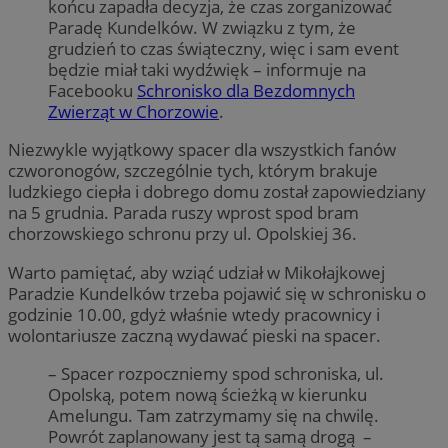
końcu zapadła decyzja, że czas zorganizować
Paradę Kundelków. W związku z tym, że
grudzień to czas świąteczny, więc i sam event
będzie miał taki wydźwięk – informuje na
Facebooku
Schronisko dla Bezdomnych
Zwierząt w Chorzowie
.
Niezwykle wyjątkowy spacer dla wszystkich fanów
czworonogów, szczególnie tych, którym brakuje
ludzkiego ciepła i dobrego domu został zapowiedziany
na 5 grudnia. Parada ruszy wprost spod bram
chorzowskiego schronu przy ul. Opolskiej 36.
Warto pamiętać, aby wziąć udział w Mikołajkowej
Paradzie Kundelków trzeba pojawić się w schronisku o
godzinie 10.00, gdyż właśnie wtedy pracownicy i
wolontariusze zaczną wydawać pieski na spacer.
– Spacer rozpoczniemy spod schroniska, ul.
Opolską, potem nową ścieżką w kierunku
Amelungu. Tam zatrzymamy się na chwilę.
Powrót zaplanowany jest tą samą drogą –