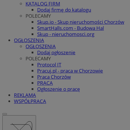
KATALOG FIRM
Dodaj firmę do katalogu
POLECAMY
Skup.io - Skup nieruchomości Chorzów
SmartHalls.com - Budowa Hal
Skup - nieruchomosci.org
OGŁOSZENIA
OGŁOSZENIA
Dodaj ogłoszenie
POLECAMY
Protocol IT
Pracuj.pl - praca w Chorzowie
Praca Chorzów
PRACA
Ogłoszenie o pracę
REKLAMA
WSPÓŁPRACA