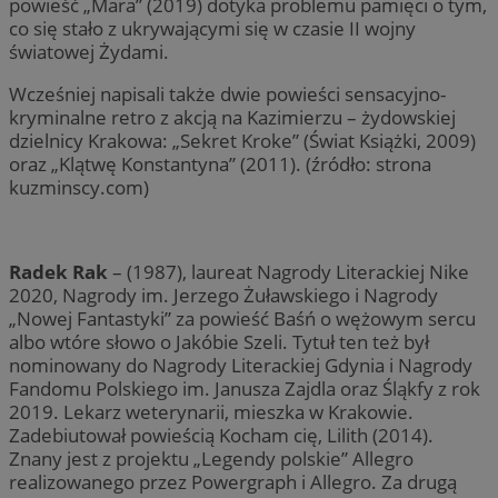
powieść „Mara” (2019) dotyka problemu pamięci o tym,
co się stało z ukrywającymi się w czasie II wojny
światowej Żydami.
Wcześniej napisali także dwie powieści sensacyjno-
kryminalne retro z akcją na Kazimierzu – żydowskiej
dzielnicy Krakowa: „Sekret Kroke” (Świat Książki, 2009)
oraz „Klątwę Konstantyna” (2011). (źródło: strona
kuzminscy.com)
Radek Rak
– (1987), laureat Nagrody Literackiej Nike
2020, Nagrody im. Jerzego Żuławskiego i Nagrody
„Nowej Fantastyki” za powieść Baśń o wężowym sercu
albo wtóre słowo o Jakóbie Szeli. Tytuł ten też był
nominowany do Nagrody Literackiej Gdynia i Nagrody
Fandomu Polskiego im. Janusza Zajdla oraz Śląkfy z rok
2019. Lekarz weterynarii, mieszka w Krakowie.
Zadebiutował powieścią Kocham cię, Lilith (2014).
Znany jest z projektu „Legendy polskie” Allegro
realizowanego przez Powergraph i Allegro. Za drugą