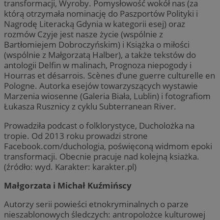
transformacji, Wyroby. Pomysłowość wokół nas (za
którą otrzymała nominację do Paszportów Polityki i
Nagrodę Literacką Gdynia w kategorii esej) oraz
rozmów Czyje jest nasze życie (wspólnie z
Bartłomiejem Dobroczyńskim) i Książka o miłości
(wspólnie z Małgorzatą Halber), a także tekstów do
antologii Delfin w malinach, Prognoza niepogody i
Hourras et désarrois. Scènes d’une guerre culturelle en
Pologne. Autorka esejów towarzyszących wystawie
Marzenia wiosenne (Galeria Biała, Lublin) i fotografiom
Łukasza Rusznicy z cyklu Subterranean River.
Prowadziła podcast o folklorystyce, Ducholożka na
tropie. Od 2013 roku prowadzi strone
Facebook.com/duchologia, poświęconą widmom epoki
transformacji. Obecnie pracuje nad kolejną ksiażka.
(źródło: wyd. Karakter: karakter.pl)
Małgorzata i Michał Kuźmińscy
Autorzy serii powieści etnokryminalnych o parze
nieszablonowych śledczych: antropolożce kulturowej