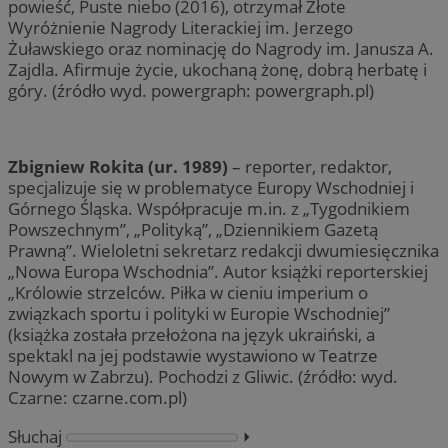
powieść, Puste niebo (2016), otrzymał Złote
Wyróżnienie Nagrody Literackiej im. Jerzego
Żuławskiego oraz nominację do Nagrody im. Janusza A.
Zajdla. Afirmuje życie, ukochaną żonę, dobrą herbatę i
góry. (źródło wyd. powergraph: powergraph.pl)
Zbigniew Rokita (ur. 1989)
– reporter, redaktor,
specjalizuje się w problematyce Europy Wschodniej i
Górnego Śląska. Współpracuje m.in. z „Tygodnikiem
Powszechnym”, „Polityką”, „Dziennikiem Gazetą
Prawną”. Wieloletni sekretarz redakcji dwumiesięcznika
„Nowa Europa Wschodnia”. Autor książki reporterskiej
„Królowie strzelców. Piłka w cieniu imperium o
związkach sportu i polityki w Europie Wschodniej”
(książka została przełożona na język ukraiński, a
spektakl na jej podstawie wystawiono w Teatrze
Nowym w Zabrzu). Pochodzi z Gliwic. (źródło: wyd.
Czarne: czarne.com.pl)
Słuchaj
⏵︎