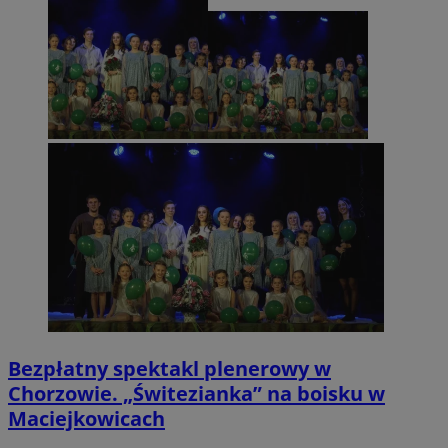
Bezpłatny spektakl plenerowy w
Chorzowie. „Świtezianka” na boisku w
Maciejkowicach