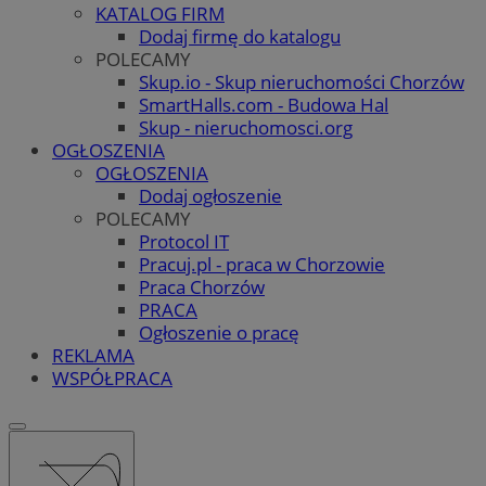
KATALOG FIRM
Dodaj firmę do katalogu
POLECAMY
Skup.io - Skup nieruchomości Chorzów
SmartHalls.com - Budowa Hal
Skup - nieruchomosci.org
OGŁOSZENIA
OGŁOSZENIA
Dodaj ogłoszenie
POLECAMY
Protocol IT
Pracuj.pl - praca w Chorzowie
Praca Chorzów
PRACA
Ogłoszenie o pracę
REKLAMA
WSPÓŁPRACA