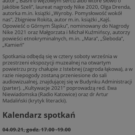
autor „ Baśni o wężowym sercu albo wtóre słowo o
Jakóbie Szeli”, laureat nagrody Nike 2020, Olga Drenda,
autorka m.in. książki „Wyroby. Pomysłowość wokół
nas”, Zbigniew Rokita, autor m.in. książki „Kajś.
Opowieść o Górnym Śląsku”, nominowany do Nagrody
Nike 2021 oraz Małgorzata i Michał Kuźmińscy, autorzy
powieści etnokryminalnych, m.in. „Mara”, „Śleboda”,
„Kamień”
Spotkania odbędą się w cztery soboty września w
przestrzeni ekspozycji muzealnej na otwartym
powietrzu przy chałupie z Istebnej (zagroda łąkowa), a w
razie niepogody zostaną przeniesione do sali
audiowizualnej, znajdującej się w Budynku Administracji
(parter). „Kultywacje 2021” poprowadzą red. Ewa
Niewiadomska (Radio Katowice) oraz dr Artur
Madaliński (krytyk literacki).
Kalendarz spotkań
04.09.21, godz. 17.00 -19.00