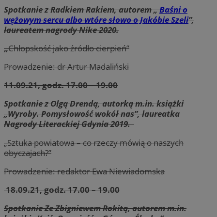
Spotkanie z Radkiem Rakiem, autorem „
Baśni o
wężowym sercu albo wtóre słowo o Jakóbie Szeli
”,
laureatem nagrody Nike 2020.
„
Chłopskość jako źródło cierpień”
Prowadzenie: dr Artur Madaliński
11.09.21, godz. 17.00 – 19.00
Spotkanie z Olgą Drendą, autorką m.in. książki
„Wyroby. Pomysłowość wokół nas”, laureatka
Nagrody Literackiej Gdynia 2019.
„Sztuka powiatowa – co rzeczy mówią o naszych
obyczajach?”
Prowadzenie: redaktor Ewa Niewiadomska
18.09.21, godz. 17.00 – 19.00
Spotkanie Ze Zbigniewem Rokitą, autorem m.in.