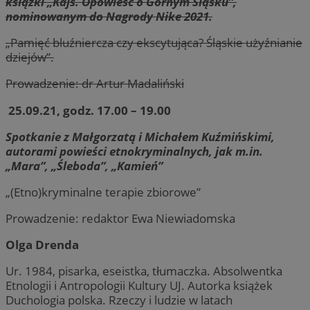
książki „Kajś. Opowieść o Górnym Śląsku”,
nominowanym do Nagrody Nike 2021.
„Pamięć bluźniercza czy ekscytująca? Śląskie użyźnianie
dziejów”.
Prowadzenie: dr Artur Madaliński
25.09.21, godz. 17.00 – 19.00
Spotkanie z Małgorzatą i Michałem Kuźmińskimi,
autorami powieści etnokryminalnych, jak m.in.
„Mara”, „Śleboda”, „Kamień”
„(Etno)kryminalne terapie zbiorowe”
Prowadzenie: redaktor Ewa Niewiadomska
Olga Drenda
Ur. 1984, pisarka, eseistka, tłumaczka. Absolwentka
Etnologii i Antropologii Kultury UJ. Autorka książek
Duchologia polska. Rzeczy i ludzie w latach