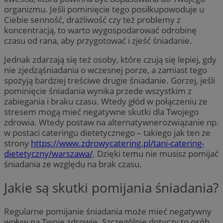
organizmu. Jeśli pominięcie tego posiłkupowoduje u
Ciebie senność, drażliwość czy też problemy z
koncentracją, to warto wygospodarować odrobinę
czasu od rana, aby przygotować i zjeść śniadanie.
Jednak zdarzają się też osoby, które czują się lepiej, gdy
nie zjedząśniadania o wczesnej porze, a zamiast tego
spożyją bardziej treściwe drugie śniadanie. Gorzej, jeśli
pominięcie śniadania wynika przede wszystkim z
zabiegania i braku czasu. Wtedy głód w połączeniu ze
stresem mogą mieć negatywne skutki dla Twojego
zdrowia. Wtedy postaw na alternatywnerozwiązanie np.
w postaci cateringu dietetycznego – takiego jak ten ze
strony
https://www.zdrowycatering.pl/tani-catering-
dietetyczny/warszawa/
. Dzięki temu nie musisz pomijać
śniadania ze względu na brak czasu.
Jakie są skutki pomijania śniadania?
Regularne pomijanie śniadania może mieć negatywny
wpływ na Twoje zdrowie. Szczególnie dotyczy to osób,