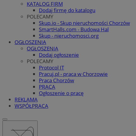
KATALOG FIRM
Dodaj firmę do katalogu
POLECAMY
Skup.io - Skup nieruchomości Chorzów
SmartHalls.com - Budowa Hal
Skup - nieruchomosci.org
OGŁOSZENIA
OGŁOSZENIA
Dodaj ogłoszenie
POLECAMY
Protocol IT
Pracuj.pl - praca w Chorzowie
Praca Chorzów
PRACA
Ogłoszenie o pracę
REKLAMA
WSPÓŁPRACA