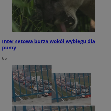
Internetowa burza wokół wybiegu dla
pumy
65