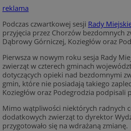
reklama
li_gc
Podczas czwartkowej sesji
Rady Miejskie
przyjęcia przez Chorzów bezdomnych zwi
Nazwa
Dąbrowy Górniczej, Koziegłów oraz Pod
Nazwa
openstat_umr82x3
Nazwa
openstat_gid
VP
Pierwsza w nowym roku sesja Rady Mie
pb_rtb_ev_part
openstat_pbi939ar
zwierząt w czterech gminach województw
openstat_khpu8s
dotyczących opieki nad bezdomnymi zwi
openstat_iy2unm5p
_clck
__gads
gmin, które nie posiadają takiego zaple
incap_ses_1688_32
Koziegłów oraz Podegrodzia podpisali 
openstat_wj089dcr
__Secure-
_clsk
ROLLOUT_TOKEN
visid_incap_322052
Mimo wątpliwości niektórych radnych c
dodatkowych zwierząt to dyrektor Wydz
_clsk
przygotowało się na wdrażaną zmianę.
bcookie