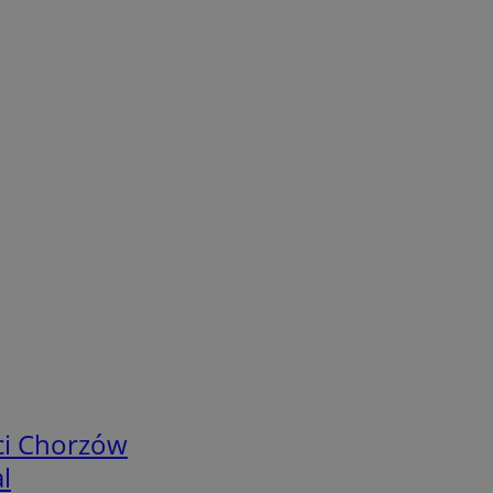
ci Chorzów
l