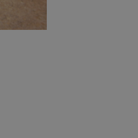
entyfikator sesji.
entyfikator sesji.
entyfikator sesji.
rzez usługę Cookie-
preferencji
 na pliki cookie.
ookie Cookie-
niania ludzi i
trony internetowej,
e ważnych raportów
ryny internetowej.
nformacje o zgodzie
ncjach dotyczących
ia z witryny.
olityki prywatności
ich przestrzeganie
temu użytkownik nie
woich preferencji,
 z regulacjami
erów obsługuje
ekście
lu optymalizacji