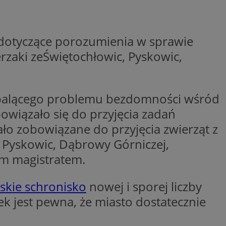
y gościa na
nych celów
 dotyczące porozumienia w sprawie
rzaki zeŚwiętochłowic, Pyskowic,
wywania
Opis
aportowania na
e palącego problemu bezdomności wśród
etowej dla
iaru wysiłków
madzić dane, takie
wników z reklamami
owiązało się do przyjęcia zadań
nę internetową lub
o zobowiązane do przyjęcia zwierząt z
rakcji
ubleClick for
ernetowej w celu
, Pyskowic, Dąbrowy Górniczej,
wyświetlanie reklam
jonalności strony
ć.
im magistratem.
rażaniem funkcji i
aniem Microsoft
trolować, które
wywania informacji
wyświetlane
ów stron w jedną
skie schronisko
nowej i sporej liczby
ń etapowych,
anego użytkownika
 jest pewna, że miasto dostatecznie
aniem Microsoft
wywania informacji
służący do
ów stron w jedną
towej za