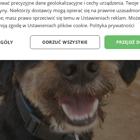
wać precyzyjne dane geolokalizacyjne i cechy urządzenia. Twoje
tryny. Niektórzy dostawcy mogą opierać się na prawnie uzasadnio
ie; masz prawo sprzeciwić się temu w
Ustawieniach reklam
. Może
woją zgodę w
Ustawieniach plików cookie
.
Polityka prywatności
EGÓŁY
ODRZUĆ WSZYSTKIE
PRZEJDŹ 
Wydajność
Targetowanie
Funkcjonalność
Ni
ezbędne
Wydajność
Targetowanie
Funkcjonalność
Niesklasyfikow
ie umożliwiają korzystanie z podstawowych funkcji strony internetowej, takich jak log
Bez niezbędnych plików cookie nie można prawidłowo korzystać ze strony internetowe
Okres
Provider
/
Domena
Opis
przechowywania