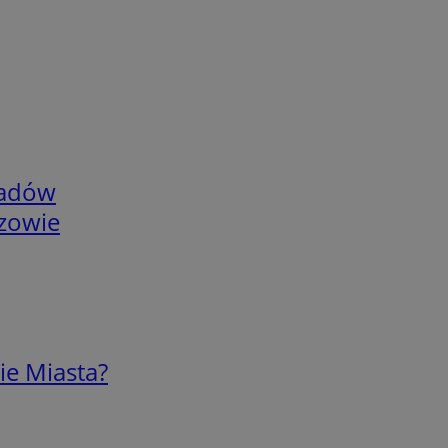
adów
rzowie
ie Miasta?