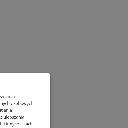
ywania i
danych osobowych,
etlania
az ulepszania
 i innych celach,