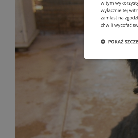
w tym wykorzysty
wyłącznie tej wi
zamiast na zgodz
chwili wycofać s
POKAŻ SZCZ
Niezbędne
Ni
Niezbędne pliki cook
zarządzanie kontem. 
Nazwa