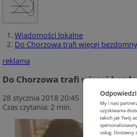
Wiadomości lokalne
Do Chorzowa trafi więcej bezdomny
reklama
Do Chorzowa trafi więcej bezd
Odpowiedzia
28 stycznia 2018 20:45
My i nasi partne
Czas czytania: 2 min.
uzyskiwania dost
takich jak Twój a
spersonalizowanyc
usług.
Dostawcy s