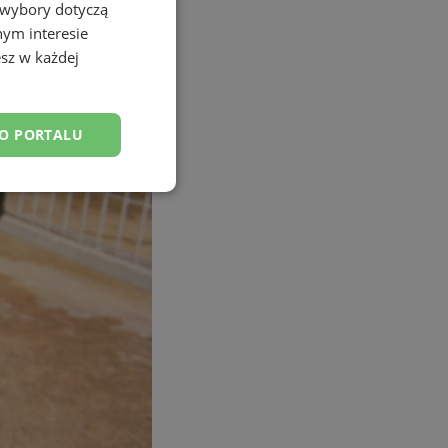
 wybory dotyczą
nym interesie
sz w każdej
DO PORTALU
esklasyfikowane
ane
owanie użytkownika i
j.