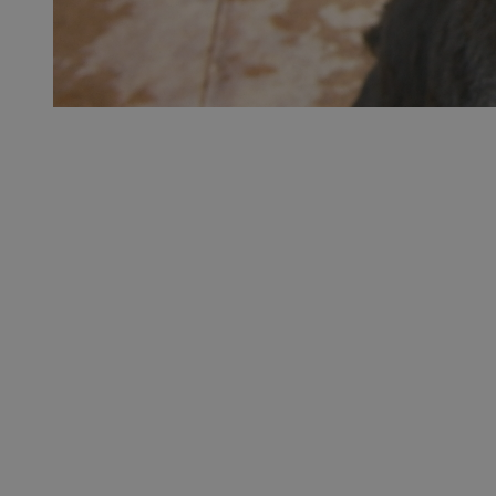
QeSessID
MvSessID
SessID
CookieScriptConse
__cf_bm
VISITOR_PRIVACY_
INGRESSCOOKIE