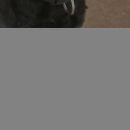
mojchorzow.pl
1 rok
Ten plik cookie przechowuje id
mojchorzow.pl
1 rok
Ten plik cookie przechowuje id
mojchorzow.pl
1 rok
Ten plik cookie przechowuje id
nt
4 tygodnie 2 dni
Ten plik cookie jest używany p
CookieScript
Script.com do zapamiętywania 
mojchorzow.pl
dotyczących zgody użytkownika
Jest to konieczne, aby baner c
Script.com działał poprawnie.
29 minut 53
Ten plik cookie służy do rozróż
Cloudflare Inc.
sekundy
botów. Jest to korzystne dla s
.temu.com
ponieważ umożliwia tworzeni
na temat korzystania z jej wit
METADATA
5 miesięcy 4
Ten plik cookie przechowuje i
YouTube
tygodnie
użytkownika oraz jego prefere
.youtube.com
prywatności podczas korzystan
Rejestruje wybory dotyczące p
Google Privacy Policy
i ustawień zgody, zapewniając 
w kolejnych wizytach. Dzięki 
musi ponownie konfigurować s
co zwiększa wygodę i zgodność
ochrony danych.
Sesja
Rejestruje, który klaster serw
NGINX Inc.
gościa. Jest to używane w kont
bh.contextweb.com
równoważenia obciążenia w ce
doświadczenia użytkownika.