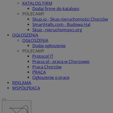
KATALOG FIRM
Dodaj firmę do katalogu
POLECAMY
Skup.io - Skup nieruchomości Chorzów
SmartHalls.com - Budowa Hal
Skup - nieruchomosci.org
OGŁOSZENIA
OGŁOSZENIA
Dodaj ogłoszenie
POLECAMY
Protocol IT
Pracuj.pl - praca w Chorzowie
Praca Chorzów
PRACA
Ogłoszenie o pracę
REKLAMA
WSPÓŁPRACA