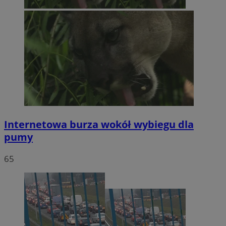
Internetowa burza wokół wybiegu dla
pumy
65