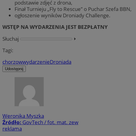
podstawie zdjęć z drona,
Finał Turnieju „Fly to Rescue” o Puchar Szefa BBN,
ogłoszenie wyników Droniady Challenge.
WSTĘP NA WYDARZENIA JEST BEZPŁATNY
Słuchaj
⏵︎
Tagi:
chorzow
wydarzenie
Droniada
Udostępnij
Weronika Myszka
Źródło:
GovTech / fot. mat. zew
reklama