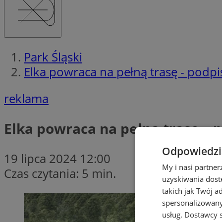
Park Śląski
Elka powraca na pełną trasę - pod
reklama
Elka powraca na pełną trasę –
Odpowiedzia
19 lipca 2024 12:00
My i nasi partne
Czas czytania: 5 min.
uzyskiwania dost
takich jak Twój a
spersonalizowanyc
usług.
Dostawcy s