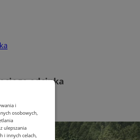
nka
eciego odcinka
ywania i
danych osobowych,
etlania
az ulepszania
 i innych celach,