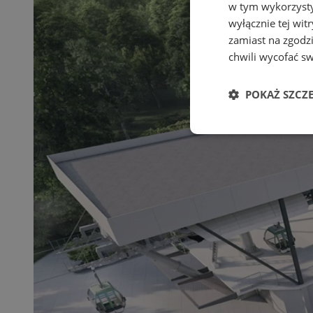
w tym wykorzysty
wyłącznie tej wi
zamiast na zgodz
chwili wycofać s
POKAŻ SZCZ
Niezbędne
Ni
Niezbędne pliki cook
zarządzanie kontem. 
Nazwa