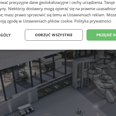
wać precyzyjne dane geolokalizacyjne i cechy urządzenia. Twoje
tryny. Niektórzy dostawcy mogą opierać się na prawnie uzasadnio
ie; masz prawo sprzeciwić się temu w
Ustawieniach reklam
. Może
woją zgodę w
Ustawieniach plików cookie
.
Polityka prywatności
EGÓŁY
ODRZUĆ WSZYSTKIE
PRZEJDŹ 
Wydajność
Targetowanie
Funkcjonalność
Ni
ezbędne
Wydajność
Targetowanie
Funkcjonalność
Niesklasyfikow
ie umożliwiają korzystanie z podstawowych funkcji strony internetowej, takich jak log
Bez niezbędnych plików cookie nie można prawidłowo korzystać ze strony internetowe
Okres
Provider
/
Domena
Opis
przechowywania