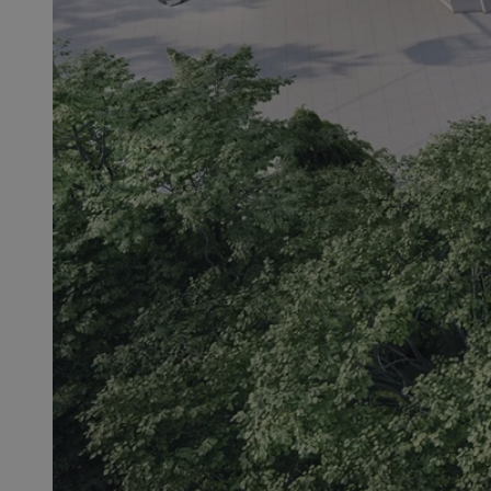
QeSessID
MvSessID
SessID
CookieScriptConse
__cf_bm
VISITOR_PRIVACY_
INGRESSCOOKIE