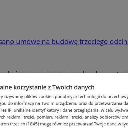
pisano umowę na budowę trzeciego odci
 podpisano umowę na budowę trz
lne korzystanie z Twoich danych
rzy używamy plików cookie i podobnych technologii do przechow
ępu do informacji na Twoim urządzeniu oraz do przetwarzania 
dres IP, unikalne identyfikatory i dane przeglądania, w celu wyświ
h reklam i treści, pomiaru reklam i treści, analizy odbiorców or
tron trzecich (1845)
mogą również przetwarzać Twoje dane w tych