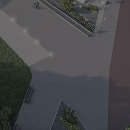
entyfikator sesji.
entyfikator sesji.
entyfikator sesji.
rzez usługę Cookie-
preferencji
 na pliki cookie.
ookie Cookie-
niania ludzi i
trony internetowej,
e ważnych raportów
ryny internetowej.
nformacje o zgodzie
ncjach dotyczących
ia z witryny.
olityki prywatności
ich przestrzeganie
temu użytkownik nie
woich preferencji,
 z regulacjami
erów obsługuje
ekście
lu optymalizacji