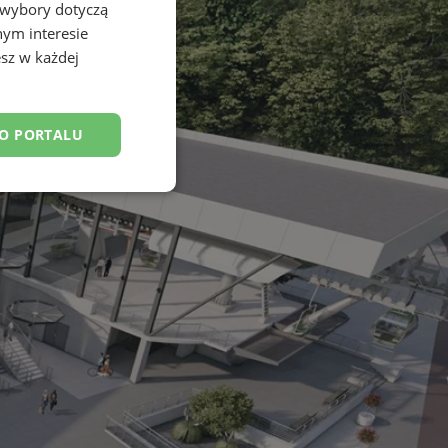
 wybory dotyczą
nym interesie
sz w każdej
DO PORTALU
esklasyfikowane
ane
owanie użytkownika i
j.