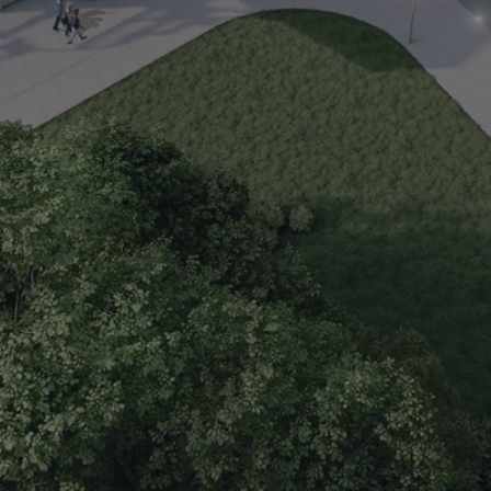
mojchorzow.pl
1 rok
Ten plik cookie przechowuje id
mojchorzow.pl
1 rok
Ten plik cookie przechowuje id
mojchorzow.pl
1 rok
Ten plik cookie przechowuje id
nt
4 tygodnie 2 dni
Ten plik cookie jest używany p
CookieScript
Script.com do zapamiętywania 
mojchorzow.pl
dotyczących zgody użytkownika
Jest to konieczne, aby baner c
Script.com działał poprawnie.
29 minut 53
Ten plik cookie służy do rozróż
Cloudflare Inc.
sekundy
botów. Jest to korzystne dla s
.temu.com
ponieważ umożliwia tworzeni
na temat korzystania z jej wit
METADATA
5 miesięcy 4
Ten plik cookie przechowuje i
YouTube
tygodnie
użytkownika oraz jego prefere
.youtube.com
prywatności podczas korzystan
Rejestruje wybory dotyczące p
Google Privacy Policy
i ustawień zgody, zapewniając 
w kolejnych wizytach. Dzięki 
musi ponownie konfigurować s
co zwiększa wygodę i zgodność
ochrony danych.
Sesja
Rejestruje, który klaster serw
NGINX Inc.
gościa. Jest to używane w kont
bh.contextweb.com
równoważenia obciążenia w ce
doświadczenia użytkownika.