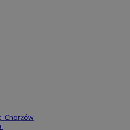
ci Chorzów
l