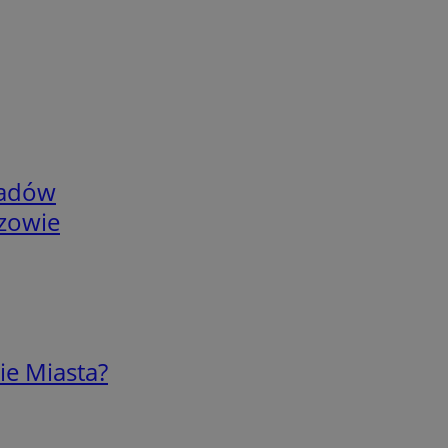
adów
rzowie
ie Miasta?