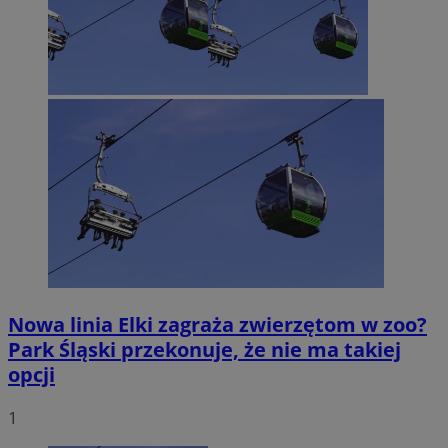
Nowa linia Elki zagraża zwierzętom w zoo?
Park Śląski przekonuje, że nie ma takiej
opcji
1