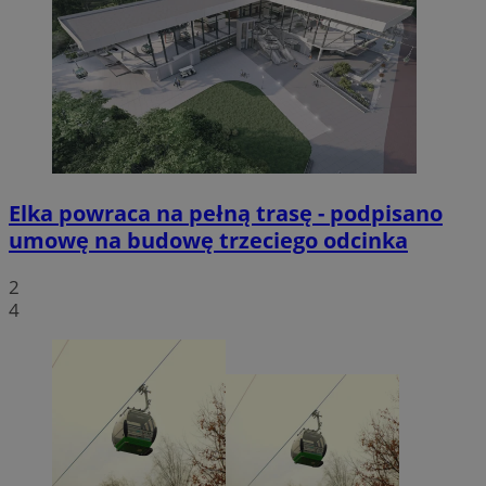
Elka powraca na pełną trasę - podpisano
umowę na budowę trzeciego odcinka
2
4