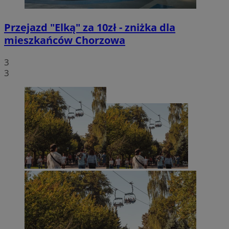
Przejazd "Elką" za 10zł - zniżka dla
mieszkańców Chorzowa
3
3