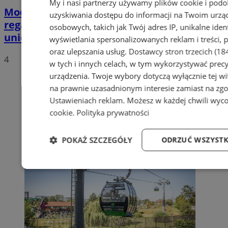
My i nasi partnerzy używamy plików cookie i pod
Modernizacje „Elki, „Fali” i kanału
uzyskiwania dostępu do informacji na Twoim urzą
regatowego zagrożone? Park Śląski
osobowych, takich jak Twój adres IP, unikalne iden
unieważnia przetargi
wyświetlania spersonalizowanych reklam i treści, p
oraz ulepszania usług.
Dostawcy stron trzecich (18
4
w tych i innych celach, w tym wykorzystywać precy
urządzenia. Twoje wybory dotyczą wyłącznie tej wi
na prawnie uzasadnionym interesie zamiast na zgo
Ustawieniach reklam
. Możesz w każdej chwili wyc
cookie
.
Polityka prywatności
POKAŻ SZCZEGÓŁY
ODRZUĆ WSZYSTK
Niezbędne
Wydajność
Targetowani