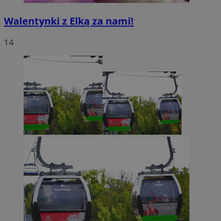
Walentynki z Elką za nami!
14