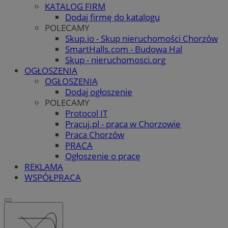
KATALOG FIRM
Dodaj firmę do katalogu
POLECAMY
Skup.io - Skup nieruchomości Chorzów
SmartHalls.com - Budowa Hal
Skup - nieruchomosci.org
OGŁOSZENIA
OGŁOSZENIA
Dodaj ogłoszenie
POLECAMY
Protocol IT
Pracuj.pl - praca w Chorzowie
Praca Chorzów
PRACA
Ogłoszenie o pracę
REKLAMA
WSPÓŁPRACA