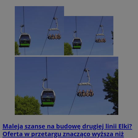
Maleją szanse na budowę drugiej linii Elki?
Oferta w przetargu znacząco wyższa niż