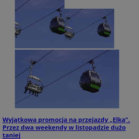
Wyjątkowa promocja na przejazdy „Elką”.
Przez dwa weekendy w listopadzie dużo
taniej