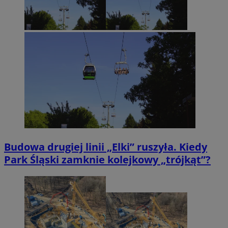
Budowa drugiej linii „Elki” ruszyła. Kiedy
Park Śląski zamknie kolejkowy „trójkąt”?