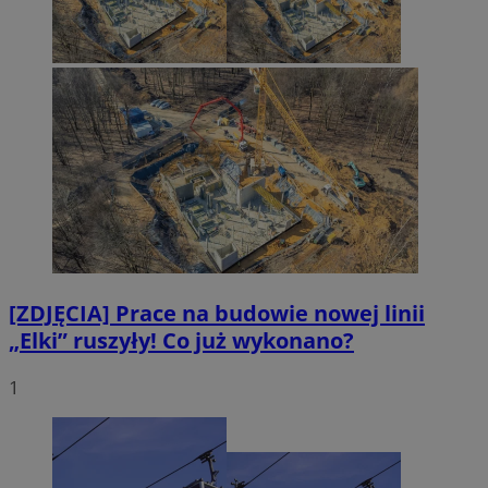
[ZDJĘCIA] Prace na budowie nowej linii
„Elki” ruszyły! Co już wykonano?
1