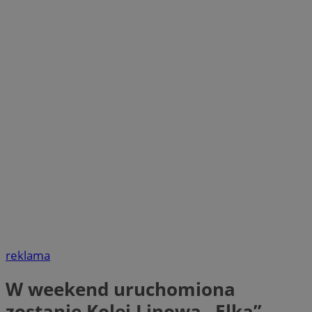
reklama
W weekend uruchomiona
zostanie Kolej Linowa „Elka”