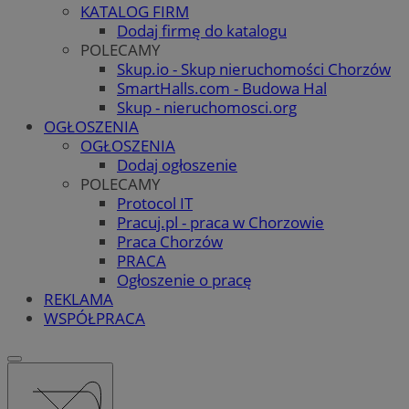
KATALOG FIRM
Dodaj firmę do katalogu
POLECAMY
Skup.io - Skup nieruchomości Chorzów
SmartHalls.com - Budowa Hal
Skup - nieruchomosci.org
OGŁOSZENIA
OGŁOSZENIA
Dodaj ogłoszenie
POLECAMY
Protocol IT
Pracuj.pl - praca w Chorzowie
Praca Chorzów
PRACA
Ogłoszenie o pracę
REKLAMA
WSPÓŁPRACA