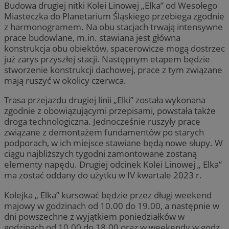
Budowa drugiej nitki Kolei Linowej „Elka” od Wesołego
Miasteczka do Planetarium Śląskiego przebiega zgodnie
z harmonogramem. Na obu stacjach trwają intensywne
prace budowlane, m.in. stawiana jest główna
konstrukcja obu obiektów, spacerowicze mogą dostrzec
już zarys przyszłej stacji. Następnym etapem będzie
stworzenie konstrukcji dachowej, prace z tym związane
mają ruszyć w okolicy czerwca.
Trasa przejazdu drugiej linii „Elki” została wykonana
zgodnie z obowiązującymi przepisami, powstała także
droga technologiczna. Jednocześnie ruszyły prace
związane z demontażem fundamentów po starych
podporach, w ich miejsce stawiane będą nowe słupy. W
ciągu najbliższych tygodni zamontowane zostaną
elementy napędu. Drugiej odcinek Kolei Linowej „ Elka”
ma zostać oddany do użytku w IV kwartale 2023 r.
Kolejka „ Elka” kursować będzie przez długi weekend
majowy w godzinach od 10.00 do 19.00, a następnie w
dni powszechne z wyjątkiem poniedziałków w
godzinach od 10.00 do 18.00 oraz w weekendy w godz.