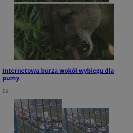
Internetowa burza wokół wybiegu dla
pumy
65