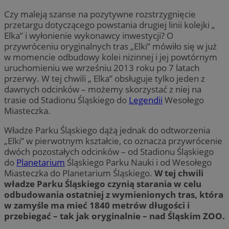
Czy maleją szanse na pozytywne rozstrzygnięcie
przetargu dotyczącego powstania drugiej linii kolejki „
Elka” i wyłonienie wykonawcy inwestycji? O
przywróceniu oryginalnych tras „Elki” mówiło się w już
w momencie odbudowy kolei nizinnej i jej powtórnym
uruchomieniu we wrześniu 2013 roku po 7 latach
przerwy. W tej chwili „ Elka” obsługuje tylko jeden z
dawnych odcinków – możemy skorzystać z niej na
trasie od Stadionu Śląskiego do
Legendii
Wesołego
Miasteczka.
Władze Parku Śląskiego dążą jednak do odtworzenia
„Elki” w pierwotnym kształcie, co oznacza przywrócenie
dwóch pozostałych odcinków – od Stadionu Śląskiego
do
Planetarium
Śląskiego Parku Nauki i od Wesołego
Miasteczka do Planetarium Śląskiego.
W tej chwili
władze Parku Śląskiego czynią starania w celu
odbudowania ostatniej z wymienionych tras, która
w zamyśle ma mieć 1840 metrów długości i
przebiegać – tak jak oryginalnie – nad Śląskim ZOO.