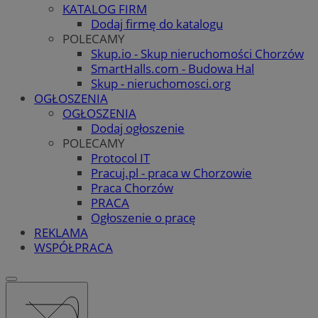
KATALOG FIRM
Dodaj firmę do katalogu
POLECAMY
Skup.io - Skup nieruchomości Chorzów
SmartHalls.com - Budowa Hal
Skup - nieruchomosci.org
OGŁOSZENIA
OGŁOSZENIA
Dodaj ogłoszenie
POLECAMY
Protocol IT
Pracuj.pl - praca w Chorzowie
Praca Chorzów
PRACA
Ogłoszenie o pracę
REKLAMA
WSPÓŁPRACA