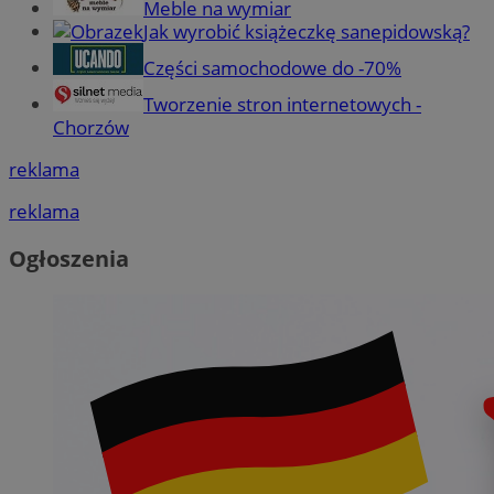
Meble na wymiar
Jak wyrobić książeczkę sanepidowską?
Części samochodowe do -70%
Tworzenie stron internetowych -
Chorzów
reklama
reklama
Ogłoszenia