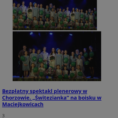
Bezpłatny spektakl plenerowy w
Chorzowie. „Świtezianka” na boisku w
Maciejkowicach
3