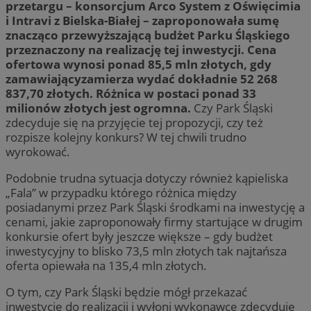
przetargu – konsorcjum Arco System z Oświęcimia
i Intravi z Bielska-Białej – zaproponowała sumę
znacząco przewyższającą budżet Parku Śląskiego
przeznaczony na realizację tej inwestycji. Cena
ofertowa wynosi ponad 85,5 mln złotych, gdy
zamawiającyzamierza wydać dokładnie 52 268
837,70 złotych. Różnica w postaci ponad 33
milionów złotych jest ogromna.
Czy Park Śląski
zdecyduje się na przyjęcie tej propozycji, czy też
rozpisze kolejny konkurs? W tej chwili trudno
wyrokować.
Podobnie trudna sytuacja dotyczy również kąpieliska
„Fala” w przypadku którego różnica między
posiadanymi przez Park Śląski środkami na inwestycję a
cenami, jakie zaproponowały firmy startujące w drugim
konkursie ofert były jeszcze większe – gdy budżet
inwestycyjny to blisko 73,5 mln złotych tak najtańsza
oferta opiewała na 135,4 mln złotych.
O tym, czy Park Śląski będzie mógł przekazać
inwestycję do realizacji i wyłoni wykonawcę zdecyduje