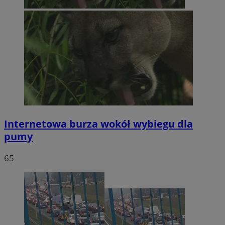
Internetowa burza wokół wybiegu dla
pumy
65