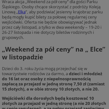
Wraca akcja „Weekend za pół ceny” dla gości Parku
Śląskiego. Osoby chcące skorzystać z podróży Koleją
Linową „
Elka
”, aby podziwiać jesienny krajobraz parku
będą mogły kupić bilety za połowę regularnej ceny
wejściówki. Oferta nie będzie obowiązywać jednak
przez cały listopad, a tylko w dwa weekendy – 19-20 i
26-27 listopada i nie dotyczy biletów rodzinnych i
grupowych.
„Weekend za pół ceny” na „ Elce”
w listopadzie
Dzieci do 3. roku życia mogą przejechać się w
towarzystwie rodziców za darmo, a
dzieci i młodzież
do 16 lat oraz osoby z niepełnosprawnością
zapłacą za przejazd w jedną stronę 7,50 zł (zamiast
15 złotych), a w obie strony 10 złotych, a nie 20.
Wejściówki dla dorosłych będą kosztować 10
złotych za przejazd w jedną stronę (a nie 20 złotych
w cenie regularnej), a za pełny przejazd zapłacimy