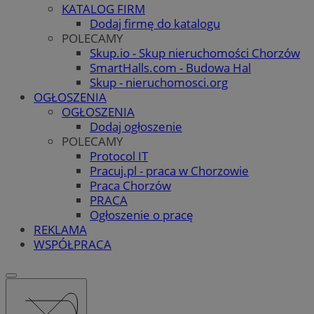
KATALOG FIRM
Dodaj firmę do katalogu
POLECAMY
Skup.io - Skup nieruchomości Chorzów
SmartHalls.com - Budowa Hal
Skup - nieruchomosci.org
OGŁOSZENIA
OGŁOSZENIA
Dodaj ogłoszenie
POLECAMY
Protocol IT
Pracuj.pl - praca w Chorzowie
Praca Chorzów
PRACA
Ogłoszenie o pracę
REKLAMA
WSPÓŁPRACA