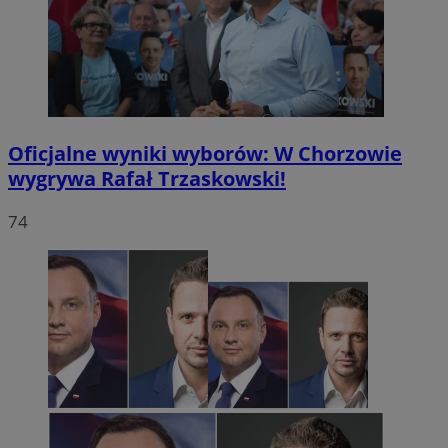
Oficjalne wyniki wyborów: W Chorzowie
wygrywa Rafał Trzaskowski!
74