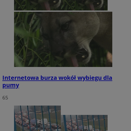
Internetowa burza wokół wybiegu dla
pumy
65