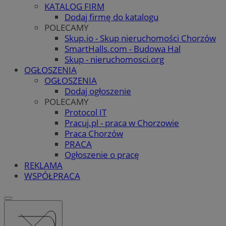
KATALOG FIRM
Dodaj firmę do katalogu
POLECAMY
Skup.io - Skup nieruchomości Chorzów
SmartHalls.com - Budowa Hal
Skup - nieruchomosci.org
OGŁOSZENIA
OGŁOSZENIA
Dodaj ogłoszenie
POLECAMY
Protocol IT
Pracuj.pl - praca w Chorzowie
Praca Chorzów
PRACA
Ogłoszenie o pracę
REKLAMA
WSPÓŁPRACA