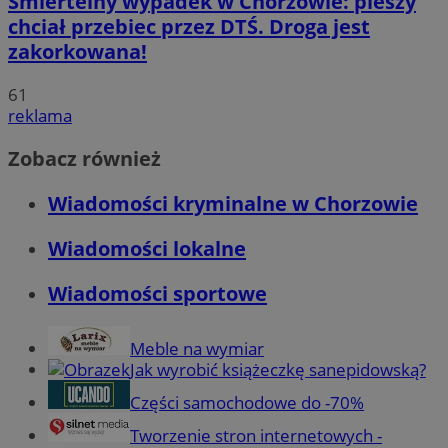
Śmiertelny wypadek w Chorzowie: pieszy
chciał przebiec przez DTŚ. Droga jest
zakorkowana!
61
reklama
Zobacz również
Wiadomości kryminalne w Chorzowie
Wiadomości lokalne
Wiadomości sportowe
Meble na wymiar
Jak wyrobić książeczkę sanepidowską?
Części samochodowe do -70%
Tworzenie stron internetowych -