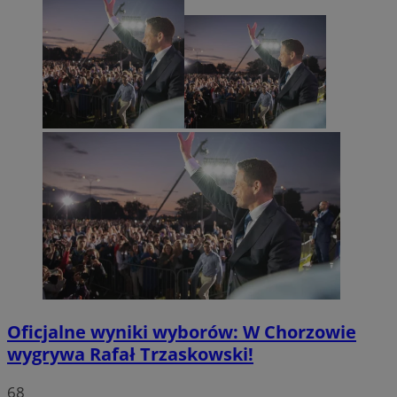
Oficjalne wyniki wyborów: W Chorzowie
wygrywa Rafał Trzaskowski!
68