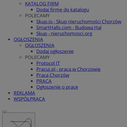
KATALOG FIRM
Dodaj firmę do katalogu
POLECAMY
Skup.io - Skup nieruchomości Chorzów
SmartHalls.com - Budowa Hal
Skup - nieruchomosci.org
OGŁOSZENIA
OGŁOSZENIA
Dodaj ogłoszenie
POLECAMY
Protocol IT
Pracuj.pl - praca w Chorzowie
Praca Chorzów
PRACA
Ogłoszenie o pracę
REKLAMA
WSPÓŁPRACA