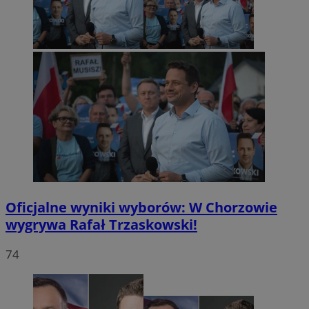
Oficjalne wyniki wyborów: W Chorzowie
wygrywa Rafał Trzaskowski!
74