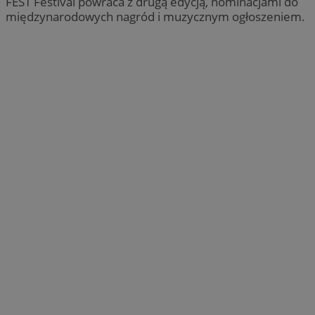
FEST Festival powraca z drugą edycją, nominacjami do
międzynarodowych nagród i muzycznym ogłoszeniem.