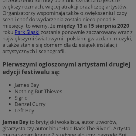
przedłużeniu formuły do 3 dni. Oznacza to jeszcze
większy rozmach, więcej atrakcji oraz liczbę artystów.
Organizatorzy wspominają także o zwiększeniu liczby
scen i choć do wydarzenia zostało nieco ponad 8
miesięcy, to wiemy, że
między 13 a 15 sierpnia 2020
roku
Park Śląski
zostanie ponownie zaczarowany wraz z
największymi światowymi i polskimi gwiazdami muzyki,
a także stanie się domem dla dziesiątek instalacji
artystycznych i scenografii.
Pierwszymi ogłoszonymi artystami drugiej
edycji festiwalu są:
James Bay
Nothing But Thieves
Sigrid
Denzel Curry
Left Boy
James Bay
to brytyjski wokalista, autor utworów,
gitarzysta czy autor hitu “Hold Back The River”. Artysta
ma na swoim koncie 2 studyjne albumy, nagrodę Brit