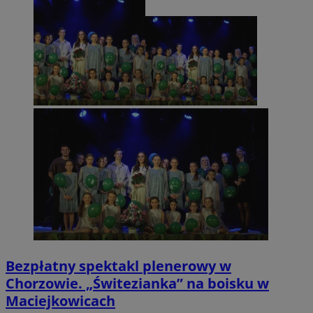
Bezpłatny spektakl plenerowy w
Chorzowie. „Świtezianka” na boisku w
Maciejkowicach