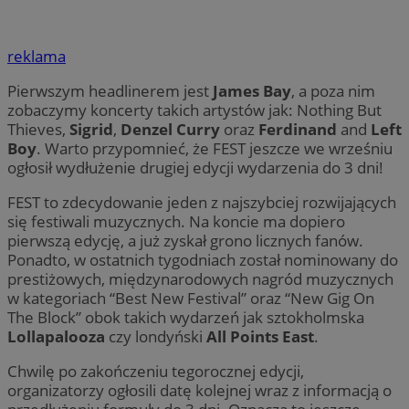
reklama
Pierwszym headlinerem jest
James Bay
, a poza nim
zobaczymy koncerty takich artystów jak: Nothing But
Thieves,
Sigrid
,
Denzel Curry
oraz
Ferdinand
and
Left
Boy
. Warto przypomnieć, że FEST jeszcze we wrześniu
ogłosił wydłużenie drugiej edycji wydarzenia do 3 dni!
FEST to zdecydowanie jeden z najszybciej rozwijających
się festiwali muzycznych. Na koncie ma dopiero
pierwszą edycję, a już zyskał grono licznych fanów.
Ponadto, w ostatnich tygodniach został nominowany do
prestiżowych, międzynarodowych nagród muzycznych
w kategoriach “Best New Festival” oraz “New Gig On
The Block” obok takich wydarzeń jak sztokholmska
Lollapalooza
czy londyński
All Points East
.
Chwilę po zakończeniu tegorocznej edycji,
organizatorzy ogłosili datę kolejnej wraz z informacją o