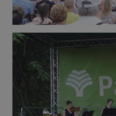
QeSessID
MvSessID
SessID
CookieScriptConse
__cf_bm
VISITOR_PRIVACY_
INGRESSCOOKIE