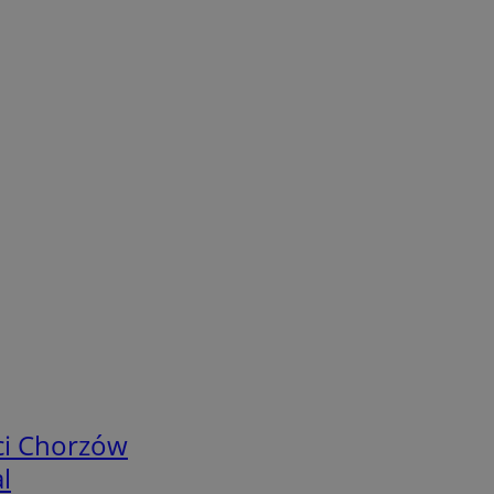
ci Chorzów
l