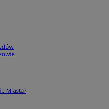
adów
rzowie
ie Miasta?