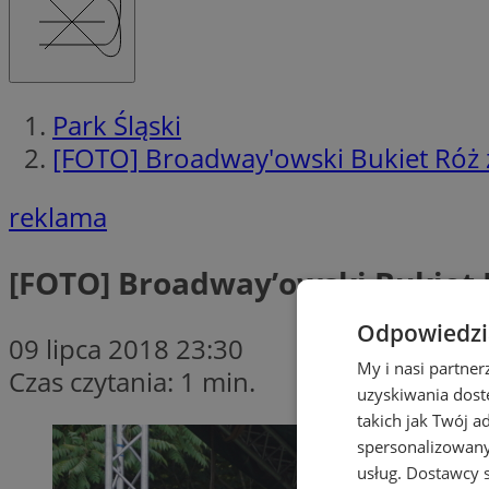
Park Śląski
[FOTO] Broadway'owski Bukiet Róż 
reklama
[FOTO] Broadway’owski Bukiet 
Odpowiedzia
09 lipca 2018 23:30
My i nasi partne
Czas czytania: 1 min.
uzyskiwania dost
takich jak Twój a
spersonalizowanyc
usług.
Dostawcy s