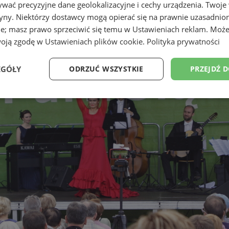
wać precyzyjne dane geolokalizacyjne i cechy urządzenia. Twoje
tryny. Niektórzy dostawcy mogą opierać się na prawnie uzasadnio
ie; masz prawo sprzeciwić się temu w
Ustawieniach reklam
. Może
woją zgodę w
Ustawieniach plików cookie
.
Polityka prywatności
EGÓŁY
ODRZUĆ WSZYSTKIE
PRZEJDŹ 
Wydajność
Targetowanie
Funkcjonalność
Ni
ezbędne
Wydajność
Targetowanie
Funkcjonalność
Niesklasyfikow
ie umożliwiają korzystanie z podstawowych funkcji strony internetowej, takich jak log
Bez niezbędnych plików cookie nie można prawidłowo korzystać ze strony internetowe
Okres
Provider
/
Domena
Opis
przechowywania