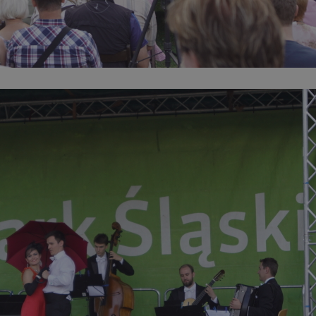
mojchorzow.pl
1 rok
Ten plik cookie przechowuje id
mojchorzow.pl
1 rok
Ten plik cookie przechowuje id
mojchorzow.pl
1 rok
Ten plik cookie przechowuje id
nt
4 tygodnie 2 dni
Ten plik cookie jest używany p
CookieScript
Script.com do zapamiętywania 
mojchorzow.pl
dotyczących zgody użytkownika
Jest to konieczne, aby baner c
Script.com działał poprawnie.
29 minut 53
Ten plik cookie służy do rozróż
Cloudflare Inc.
sekundy
botów. Jest to korzystne dla s
.temu.com
ponieważ umożliwia tworzeni
na temat korzystania z jej wit
METADATA
5 miesięcy 4
Ten plik cookie przechowuje i
YouTube
tygodnie
użytkownika oraz jego prefere
.youtube.com
prywatności podczas korzystan
Rejestruje wybory dotyczące p
Google Privacy Policy
i ustawień zgody, zapewniając 
w kolejnych wizytach. Dzięki 
musi ponownie konfigurować s
co zwiększa wygodę i zgodność
ochrony danych.
Sesja
Rejestruje, który klaster serw
NGINX Inc.
gościa. Jest to używane w kont
bh.contextweb.com
równoważenia obciążenia w ce
doświadczenia użytkownika.