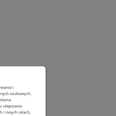
ywania i
danych osobowych,
etlania
az ulepszania
 i innych celach,