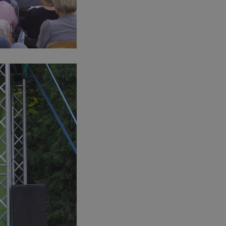
entyfikator sesji.
entyfikator sesji.
entyfikator sesji.
rzez usługę Cookie-
preferencji
 na pliki cookie.
ookie Cookie-
niania ludzi i
trony internetowej,
e ważnych raportów
ryny internetowej.
nformacje o zgodzie
ncjach dotyczących
ia z witryny.
olityki prywatności
ich przestrzeganie
temu użytkownik nie
woich preferencji,
 z regulacjami
erów obsługuje
ekście
lu optymalizacji