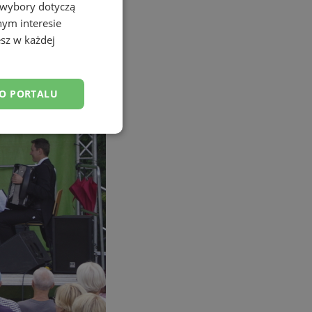
 wybory dotyczą
nym interesie
sz w każdej
DO PORTALU
esklasyfikowane
ane
owanie użytkownika i
j.