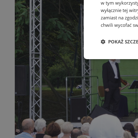
w tym wykorzysty
wyłącznie tej wi
zamiast na zgodz
chwili wycofać s
POKAŻ SZCZ
Niezbędne
Ni
Niezbędne pliki cook
zarządzanie kontem. 
Nazwa