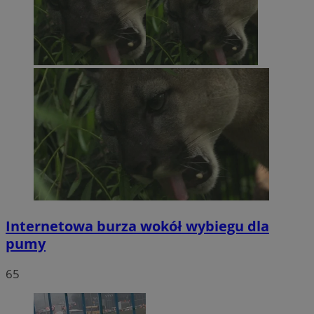
Internetowa burza wokół wybiegu dla
pumy
65