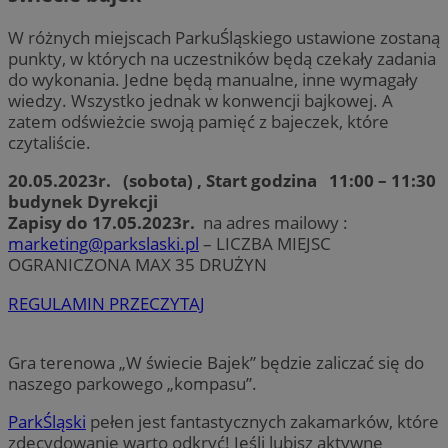
W różnych miejscach ParkuŚląskiego ustawione zostaną
punkty, w których na uczestników będą czekały zadania
do wykonania. Jedne będą manualne, inne wymagały
wiedzy. Wszystko jednak w konwencji bajkowej. A
zatem odświeżcie swoją pamięć z bajeczek, które
czytaliście.
20.05.2023r. (sobota) , Start godzina 11:00 – 11:30
budynek Dyrekcji
Zapisy do 17.05.2023r.
na adres mailowy :
marketing@parkslaski.pl
– LICZBA MIEJSC
OGRANICZONA MAX 35 DRUŻYN
REGULAMIN PRZECZYTAJ
Gra terenowa „W świecie Bajek” będzie zaliczać się do
naszego parkowego „kompasu”.
ParkŚląski
pełen jest fantastycznych zakamarków, które
zdecydowanie warto odkryć! Jeśli lubisz aktywne