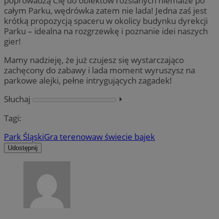
poprowadzą Cię do obiektów rozsianych niemalże po
całym Parku, wędrówka zatem nie lada! Jedna zaś jest
krótką propozycją spaceru w okolicy budynku dyrekcji
Parku – idealna na rozgrzewkę i poznanie idei naszych
gier!
Mamy nadzieję, że już czujesz się wystarczająco
zachęcony do zabawy i lada moment wyruszysz na
parkowe alejki, pełne intrygujących zagadek!
Słuchaj
⏵︎
Tagi:
Park Śląski
Gra terenowa
w świecie bajek
Udostępnij