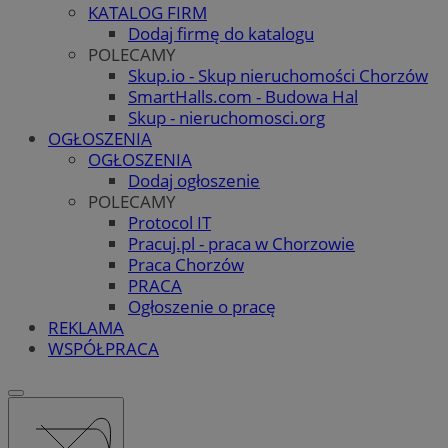
KATALOG FIRM
Dodaj firmę do katalogu
POLECAMY
Skup.io - Skup nieruchomości Chorzów
SmartHalls.com - Budowa Hal
Skup - nieruchomosci.org
OGŁOSZENIA
OGŁOSZENIA
Dodaj ogłoszenie
POLECAMY
Protocol IT
Pracuj.pl - praca w Chorzowie
Praca Chorzów
PRACA
Ogłoszenie o pracę
REKLAMA
WSPÓŁPRACA