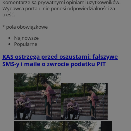
Komentarze są prywatnymi opiniami użytkowników.
Wydawca portalu nie ponosi odpowiedzialności za
treść.
* pola obowiązkowe
Najnowsze
Popularne
KAS ostrzega przed oszustami: fałszywe
SMS-y i maile o zwrocie podatku PIT