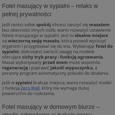
Fotel masujący w sypialni – relaks w
pełnej prywatności
Jeśli cenisz sobie
spokój
ichcesz cieszyć się
masażem
bez obecności innych osób, warto rozważyć ustawienie
fotela masującego w sypialni. Jest to
idealne miejsce
na
wieczorną sesję masażu
, która pozwoli wyciszyć
organizm i przygotować się do snu. Wybierając
fotel do
sypialni
, dobrzejest zwrócić uwagę na modele
oferujące
cichy tryb pracy
i
funkcję ogrzewania
.
Masaż wykonywany
przed snem
może wspomóc
regenerację
i poprawić
jakość wypoczynku
, a
poranny program automatyczny pobudzi do działania.
Jeśli w
sypialni
brakuje miejsca, warto rozważyć model
z funkcją
Zero Wall
, który nie wymaga dużej
powierzchni do rozłożenia.
Fotel masujący w domowym biurze –
chwila odprężenia w trakcie pracy