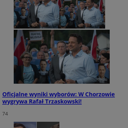
Oficjalne wyniki wyborów: W Chorzowie
wygrywa Rafał Trzaskowski!
74