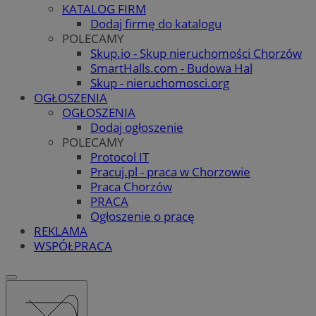
KATALOG FIRM
Dodaj firmę do katalogu
POLECAMY
Skup.io - Skup nieruchomości Chorzów
SmartHalls.com - Budowa Hal
Skup - nieruchomosci.org
OGŁOSZENIA
OGŁOSZENIA
Dodaj ogłoszenie
POLECAMY
Protocol IT
Pracuj.pl - praca w Chorzowie
Praca Chorzów
PRACA
Ogłoszenie o pracę
REKLAMA
WSPÓŁPRACA