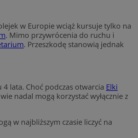
y gościa na
nych celów
olejek w Europie wciąż kursuje tylko na
em
. Mimo przywrócenia do ruchu i
wywania
Opis
etarium
. Przeszkodę stanowią jednak
aportowania na
etowej dla
iaru wysiłków
madzić dane, takie
wników z reklamami
nę internetową lub
rakcji
ubleClick for
 4 lata. Choć podczas otwarcia
Elki
ernetowej w celu
wyświetlanie reklam
jonalności strony
ć.
owie nadal mogą korzystać wyłącznie z
rażaniem funkcji i
aniem Microsoft
trolować, które
wywania informacji
wyświetlane
ów stron w jedną
ń etapowych,
anego użytkownika
gą w najbliższym czasie liczyć na
aniem Microsoft
wywania informacji
służący do
ów stron w jedną
towej za