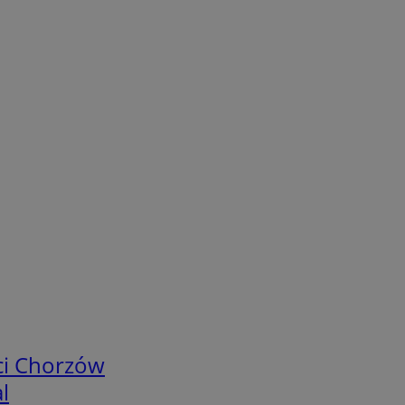
ci Chorzów
l