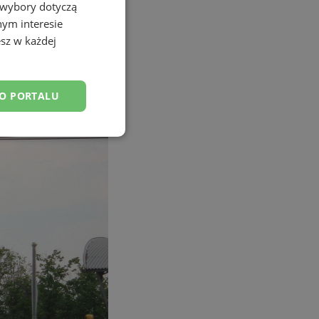
 wybory dotyczą
nym interesie
sz w każdej
DO PORTALU
esklasyfikowane
ane
owanie użytkownika i
j.