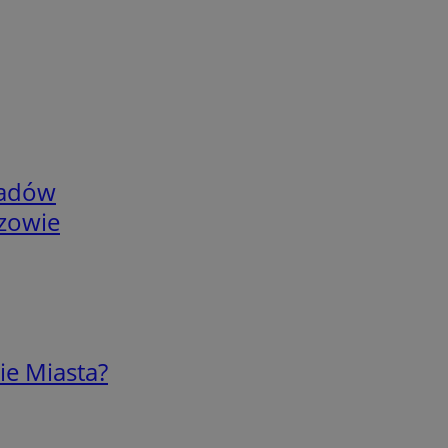
adów
rzowie
ie Miasta?