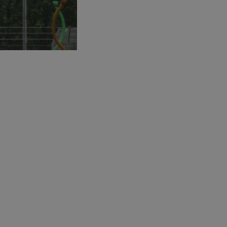
entyfikator sesji.
entyfikator sesji.
entyfikator sesji.
rzez usługę Cookie-
preferencji
 na pliki cookie.
ookie Cookie-
niania ludzi i
trony internetowej,
e ważnych raportów
ryny internetowej.
nformacje o zgodzie
ncjach dotyczących
ia z witryny.
olityki prywatności
ich przestrzeganie
temu użytkownik nie
woich preferencji,
 z regulacjami
erów obsługuje
ekście
lu optymalizacji