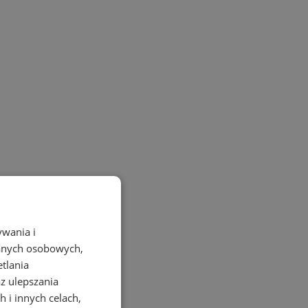
ywania i
danych osobowych,
etlania
az ulepszania
 i innych celach,