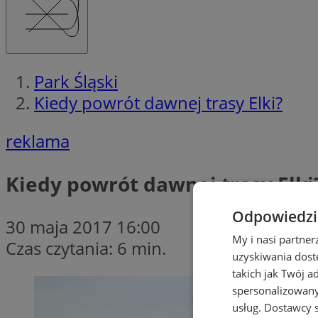
Park Śląski
Kiedy powrót dawnej trasy Elki?
reklama
Kiedy powrót dawnej trasy Elki
Odpowiedzia
30 maja 2017 16:00
My i nasi partne
Czas czytania: 6 min.
uzyskiwania dost
takich jak Twój a
spersonalizowanyc
usług.
Dostawcy s