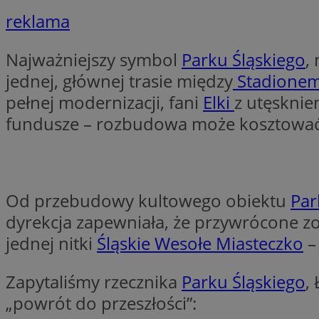
reklama
li_gc
Najważniejszy symbol
Parku Śląskiego
,
jednej, głównej trasie między
Stadionem
Nazwa
pełnej modernizacji, fani
Elki
z utęsknie
Nazwa
openstat_umr82x3
Nazwa
fundusze – rozbudowa może kosztować 
openstat_gid
VP
pb_rtb_ev_part
openstat_pbi939ar
openstat_khpu8s
openstat_iy2unm5p
_clck
__gads
Od przebudowy kultowego obiektu
Par
incap_ses_1688_32
dyrekcja zapewniała, że przywrócone zo
openstat_wj089dcr
__Secure-
_clsk
jednej nitki
Śląskie Wesołe Miasteczko
ROLLOUT_TOKEN
visid_incap_322052
Zapytaliśmy rzecznika
Parku Śląskiego
,
_clsk
„powrót do przeszłości”:
bcookie