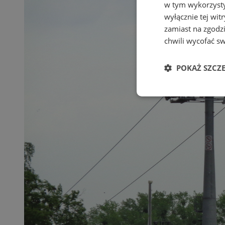
w tym wykorzysty
wyłącznie tej wi
zamiast na zgodz
chwili wycofać s
POKAŻ SZCZ
Niezbędne
Ni
Niezbędne pliki cook
zarządzanie kontem. 
Nazwa