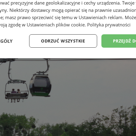
wać precyzyjne dane geolokalizacyjne i cechy urządzenia. Twoje
tryny. Niektórzy dostawcy mogą opierać się na prawnie uzasadnio
ie; masz prawo sprzeciwić się temu w
Ustawieniach reklam
. Może
woją zgodę w
Ustawieniach plików cookie
.
Polityka prywatności
EGÓŁY
ODRZUĆ WSZYSTKIE
PRZEJDŹ 
Wydajność
Targetowanie
Funkcjonalność
Ni
ezbędne
Wydajność
Targetowanie
Funkcjonalność
Niesklasyfikow
ie umożliwiają korzystanie z podstawowych funkcji strony internetowej, takich jak log
Bez niezbędnych plików cookie nie można prawidłowo korzystać ze strony internetowe
Okres
Provider
/
Domena
Opis
przechowywania