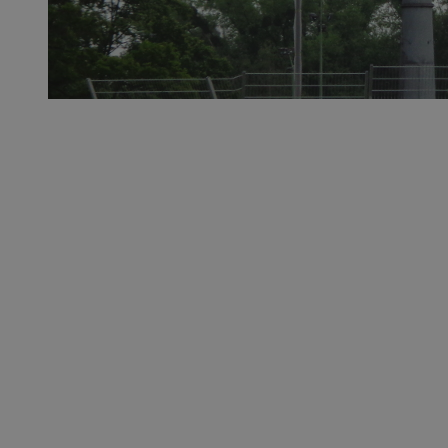
QeSessID
MvSessID
SessID
CookieScriptConse
__cf_bm
VISITOR_PRIVACY_
INGRESSCOOKIE