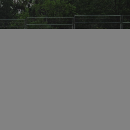
mojchorzow.pl
1 rok
Ten plik cookie przechowuje id
mojchorzow.pl
1 rok
Ten plik cookie przechowuje id
mojchorzow.pl
1 rok
Ten plik cookie przechowuje id
nt
4 tygodnie 2 dni
Ten plik cookie jest używany p
CookieScript
Script.com do zapamiętywania 
mojchorzow.pl
dotyczących zgody użytkownika
Jest to konieczne, aby baner c
Script.com działał poprawnie.
29 minut 53
Ten plik cookie służy do rozróż
Cloudflare Inc.
sekundy
botów. Jest to korzystne dla s
.temu.com
ponieważ umożliwia tworzeni
na temat korzystania z jej wit
METADATA
5 miesięcy 4
Ten plik cookie przechowuje i
YouTube
tygodnie
użytkownika oraz jego prefere
.youtube.com
prywatności podczas korzystan
Rejestruje wybory dotyczące p
Google Privacy Policy
i ustawień zgody, zapewniając 
w kolejnych wizytach. Dzięki 
musi ponownie konfigurować s
co zwiększa wygodę i zgodność
ochrony danych.
Sesja
Rejestruje, który klaster serw
NGINX Inc.
gościa. Jest to używane w kont
bh.contextweb.com
równoważenia obciążenia w ce
doświadczenia użytkownika.