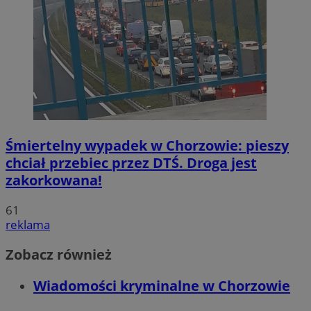
Śmiertelny wypadek w Chorzowie: pieszy
chciał przebiec przez DTŚ. Droga jest
zakorkowana!
61
reklama
Zobacz również
Wiadomości kryminalne w Chorzowie