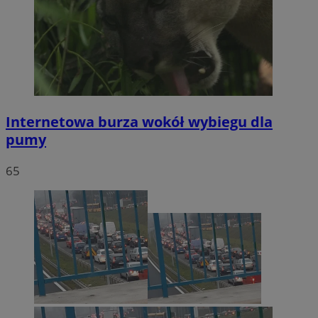
Internetowa burza wokół wybiegu dla
pumy
65