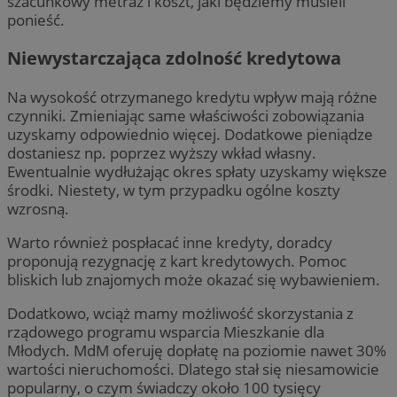
szacunkowy metraż i koszt, jaki będziemy musieli
ponieść.
Niewystarczająca zdolność kredytowa
Na wysokość otrzymanego kredytu wpływ mają różne
czynniki. Zmieniając same właściwości zobowiązania
uzyskamy odpowiednio więcej. Dodatkowe pieniądze
dostaniesz np. poprzez wyższy wkład własny.
Ewentualnie wydłużając okres spłaty uzyskamy większe
środki. Niestety, w tym przypadku ogólne koszty
wzrosną.
Warto również pospłacać inne kredyty, doradcy
proponują rezygnację z kart kredytowych. Pomoc
bliskich lub znajomych może okazać się wybawieniem.
Dodatkowo, wciąż mamy możliwość skorzystania z
rządowego programu wsparcia Mieszkanie dla
Młodych. MdM oferuję dopłatę na poziomie nawet 30%
wartości nieruchomości. Dlatego stał się niesamowicie
popularny, o czym świadczy około 100 tysięcy