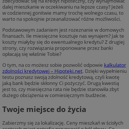
zdecydować się na kredyt hipoteczny, czy wynajmować
dalej mieszkanie w oczekiwaniu na lepsze czasy? Jeżeli
w codziennej gonitwie mamy trochę wolnego czasu, to
warto na spokojnie przeanalizować różne możliwości.
Podstawowym zadaniem jest rozeznanie w domowych
finansach. Ile miesięczne kosztuje nas wynajem? Jak te
koszty miałyby się do ewentualnego kredytu? Z drugiej
strony, czy rozwiązania proponowane przez banki
opłacają się właśnie Tobie?
O tym, na co możesz sobie pozwolić odpowie
kalkulator
zdolności kredytowej – Hipoteki.net
. Dzięki wypełnieniu
testu poznasz swoją zdolność kredytową, czyli kwotę
jaką bank będzie skłonny Ci pożyczyć. Drugą kwestią
jest to, czy miesięczna rata nie będzie stanowiła zbyt
dużego obciążenia w comiesięcznym budżecie.
Twoje miejsce do życia
Zabierzmy się za lokalizację. Ceny mieszkań w ścisłych
centrach miast potrafią przyprawić o ból głowy. Co