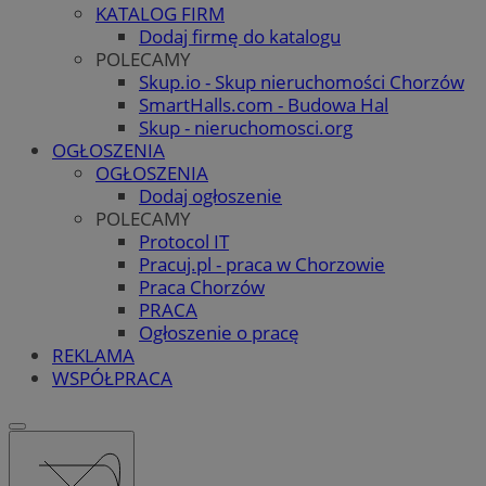
KATALOG FIRM
Dodaj firmę do katalogu
POLECAMY
Skup.io - Skup nieruchomości Chorzów
SmartHalls.com - Budowa Hal
Skup - nieruchomosci.org
OGŁOSZENIA
OGŁOSZENIA
Dodaj ogłoszenie
POLECAMY
Protocol IT
Pracuj.pl - praca w Chorzowie
Praca Chorzów
PRACA
Ogłoszenie o pracę
REKLAMA
WSPÓŁPRACA