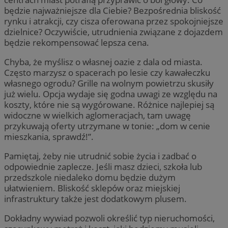
będzie najważniejsze dla Ciebie? Bezpośrednia bliskość
rynku i atrakcji, czy cisza oferowana przez spokojniejsze
dzielnice? Oczywiście, utrudnienia związane z dojazdem
będzie rekompensować lepsza cena.
Chyba, że myślisz o własnej oazie z dala od miasta.
Często marzysz o spacerach po lesie czy kawałeczku
własnego ogrodu? Grille na wolnym powietrzu skusiły
już wielu. Opcja wydaje się godna uwagi ze względu na
koszty, które nie są wygórowane. Różnice najlepiej są
widoczne w wielkich aglomeracjach, tam uwagę
przykuwają oferty utrzymane w tonie: „dom w cenie
mieszkania, sprawdź!”.
Pamiętaj, żeby nie utrudnić sobie życia i zadbać o
odpowiednie zaplecze. Jeśli masz dzieci, szkoła lub
przedszkole niedaleko domu będzie dużym
ułatwieniem. Bliskość sklepów oraz miejskiej
infrastruktury także jest dodatkowym plusem.
Dokładny wywiad pozwoli określić typ nieruchomości,