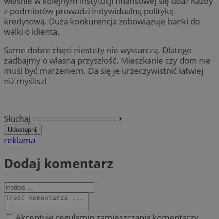
właśnie w kolejnym instytucji finansowej się uda? Każdy
z podmiotów prowadzi indywidualną politykę
kredytową. Duża konkurencja zobowiązuje banki do
walki o klienta.
Same dobre chęci niestety nie wystarczą. Dlatego
zadbajmy o własną przyszłość. Mieszkanie czy dom nie
musi być marzeniem. Da się je urzeczywistnić łatwiej
niż myślisz!
Słuchaj
⏵︎
Udostępnij
reklama
Dodaj komentarz
Akceptuję regulamin zamieszczania komentarzy