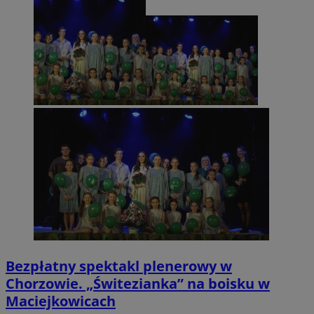
Bezpłatny spektakl plenerowy w
Chorzowie. „Świtezianka” na boisku w
Maciejkowicach