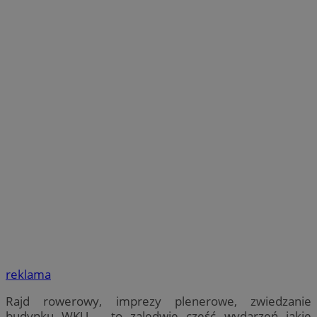
reklama
Rajd rowerowy, imprezy plenerowe, zwiedzanie
budynku WKU – to zaledwie część wydarzeń jakie