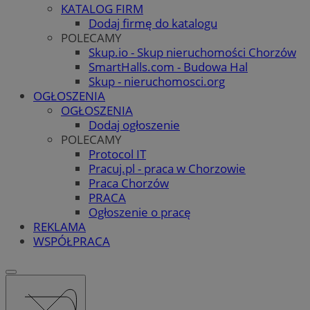
KATALOG FIRM
Dodaj firmę do katalogu
POLECAMY
Skup.io - Skup nieruchomości Chorzów
SmartHalls.com - Budowa Hal
Skup - nieruchomosci.org
OGŁOSZENIA
OGŁOSZENIA
Dodaj ogłoszenie
POLECAMY
Protocol IT
Pracuj.pl - praca w Chorzowie
Praca Chorzów
PRACA
Ogłoszenie o pracę
REKLAMA
WSPÓŁPRACA