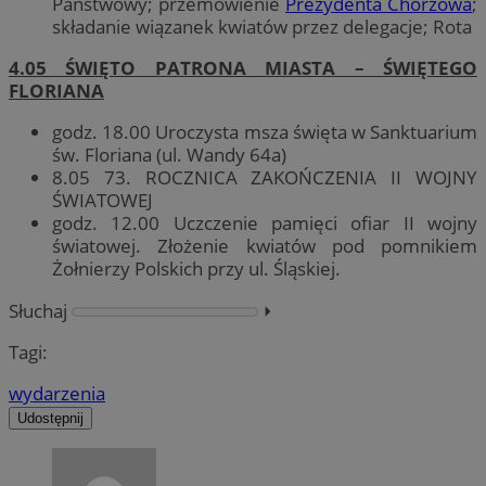
Państwowy; przemówienie
Prezydenta Chorzowa
;
składanie wiązanek kwiatów przez delegacje; Rota
4.05 ŚWIĘTO PATRONA MIASTA – ŚWIĘTEGO
FLORIANA
godz. 18.00 Uroczysta msza święta w Sanktuarium
św. Floriana (ul. Wandy 64a)
8.05 73. ROCZNICA ZAKOŃCZENIA II WOJNY
ŚWIATOWEJ
godz. 12.00 Uczczenie pamięci ofiar II wojny
światowej. Złożenie kwiatów pod pomnikiem
Żołnierzy Polskich przy ul. Śląskiej.
Słuchaj
⏵︎
Tagi:
wydarzenia
Udostępnij