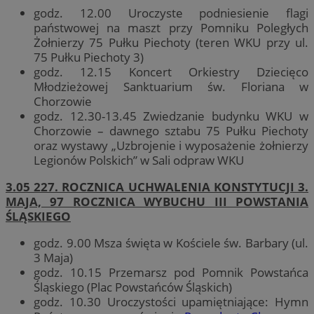
godz. 12.00 Uroczyste podniesienie flagi
państwowej na maszt przy Pomniku Poległych
Żołnierzy 75 Pułku Piechoty (teren WKU przy ul.
75 Pułku Piechoty 3)
godz. 12.15 Koncert Orkiestry Dziecięco
Młodzieżowej Sanktuarium św. Floriana w
Chorzowie
godz. 12.30-13.45 Zwiedzanie budynku WKU w
Chorzowie – dawnego sztabu 75 Pułku Piechoty
oraz wystawy „Uzbrojenie i wyposażenie żołnierzy
Legionów Polskich” w Sali odpraw WKU
3.05 227. ROCZNICA UCHWALENIA KONSTYTUCJI 3.
MAJA, 97 ROCZNICA WYBUCHU III POWSTANIA
ŚLĄSKIEGO
godz. 9.00 Msza święta w Kościele św. Barbary (ul.
3 Maja)
godz. 10.15 Przemarsz pod Pomnik Powstańca
Śląskiego (Plac Powstańców Śląskich)
godz. 10.30 Uroczystości upamiętniające: Hymn