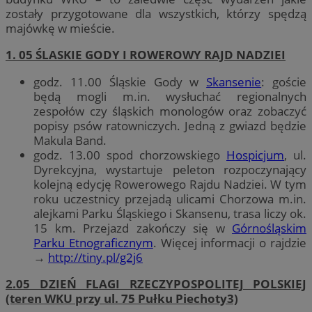
zostały przygotowane dla wszystkich, którzy spędzą
majówkę w mieście.
1. 05 ŚLASKIE GODY I ROWEROWY RAJD NADZIEI
godz. 11.00 Śląskie Gody w
Skansenie
: goście
będą mogli m.in. wysłuchać regionalnych
zespołów czy śląskich monologów oraz zobaczyć
popisy psów ratowniczych. Jedną z gwiazd będzie
Makula Band.
godz. 13.00 spod chorzowskiego
Hospicjum
, ul.
Dyrekcyjna, wystartuje peleton rozpoczynający
kolejną edycję Rowerowego Rajdu Nadziei. W tym
roku uczestnicy przejadą ulicami Chorzowa m.in.
alejkami Parku Śląskiego i Skansenu, trasa liczy ok.
15 km. Przejazd zakończy się w
Górnośląskim
Parku Etnograficznym
. Więcej informacji o rajdzie
→
http://tiny.pl/g2j6
2.05 DZIEŃ FLAGI RZECZYPOSPOLITEJ POLSKIEJ
(teren WKU przy ul. 75 Pułku Piechoty3)