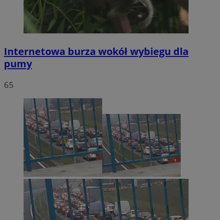
Internetowa burza wokół wybiegu dla
pumy
65