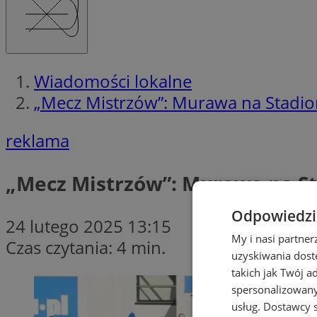
Wiadomości lokalne
„Mecz Mistrzów”: Murawa na Stadioni
reklama
„Mecz Mistrzów”: Murawa na Sta
Odpowiedzia
24 lutego 2025 13:15
My i nasi partne
Czas czytania: 4 min.
uzyskiwania dost
takich jak Twój a
spersonalizowanyc
usług.
Dostawcy s