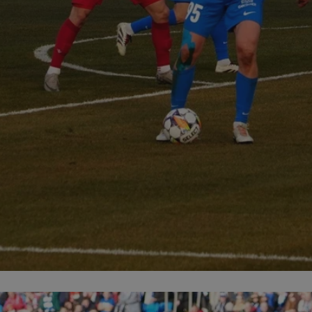
mojchorzow.pl
1 rok
Ten plik cookie przechowuje id
mojchorzow.pl
1 rok
Ten plik cookie przechowuje id
mojchorzow.pl
1 rok
Ten plik cookie przechowuje id
nt
4 tygodnie 2 dni
Ten plik cookie jest używany p
CookieScript
Script.com do zapamiętywania 
mojchorzow.pl
dotyczących zgody użytkownika
Jest to konieczne, aby baner c
Script.com działał poprawnie.
29 minut 53
Ten plik cookie służy do rozróż
Cloudflare Inc.
sekundy
botów. Jest to korzystne dla s
.temu.com
ponieważ umożliwia tworzeni
na temat korzystania z jej wit
METADATA
5 miesięcy 4
Ten plik cookie przechowuje i
YouTube
tygodnie
użytkownika oraz jego prefere
.youtube.com
prywatności podczas korzystan
Rejestruje wybory dotyczące p
Google Privacy Policy
i ustawień zgody, zapewniając 
w kolejnych wizytach. Dzięki 
musi ponownie konfigurować s
co zwiększa wygodę i zgodność
ochrony danych.
Sesja
Rejestruje, który klaster serw
NGINX Inc.
gościa. Jest to używane w kont
bh.contextweb.com
równoważenia obciążenia w ce
doświadczenia użytkownika.