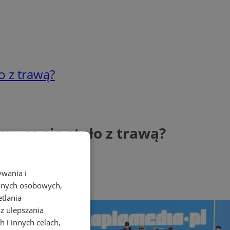
o z trawą?
– co się stało z trawą?
ywania i
danych osobowych,
etlania
az ulepszania
 i innych celach,