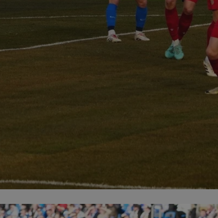
entyfikator sesji.
entyfikator sesji.
entyfikator sesji.
rzez usługę Cookie-
preferencji
 na pliki cookie.
ookie Cookie-
niania ludzi i
trony internetowej,
e ważnych raportów
ryny internetowej.
nformacje o zgodzie
ncjach dotyczących
ia z witryny.
olityki prywatności
ich przestrzeganie
temu użytkownik nie
woich preferencji,
 z regulacjami
erów obsługuje
ekście
lu optymalizacji