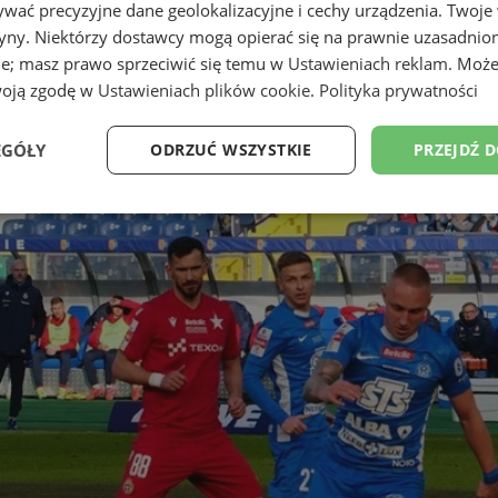
wać precyzyjne dane geolokalizacyjne i cechy urządzenia. Twoje
tryny. Niektórzy dostawcy mogą opierać się na prawnie uzasadnio
ie; masz prawo sprzeciwić się temu w
Ustawieniach reklam
. Może
woją zgodę w
Ustawieniach plików cookie
.
Polityka prywatności
EGÓŁY
ODRZUĆ WSZYSTKIE
PRZEJDŹ 
Wydajność
Targetowanie
Funkcjonalność
Ni
ezbędne
Wydajność
Targetowanie
Funkcjonalność
Niesklasyfikow
ie umożliwiają korzystanie z podstawowych funkcji strony internetowej, takich jak log
Bez niezbędnych plików cookie nie można prawidłowo korzystać ze strony internetowe
Okres
Provider
/
Domena
Opis
przechowywania