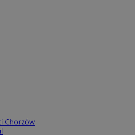
ci Chorzów
l