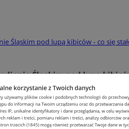
e Śląskim pod lupą kibiców - co się stał
dionie Śląskim pod lupą kibiców 
lne korzystanie z Twoich danych
rzy używamy plików cookie i podobnych technologii do przechow
ępu do informacji na Twoim urządzeniu oraz do przetwarzania 
dres IP, unikalne identyfikatory i dane przeglądania, w celu wyświ
h reklam i treści, pomiaru reklam i treści, analizy odbiorców or
tron trzecich (1845)
mogą również przetwarzać Twoje dane w tych