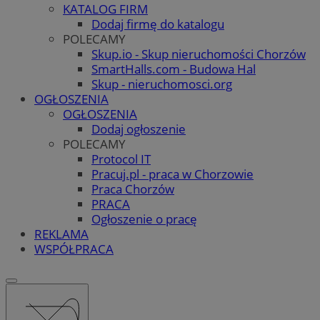
KATALOG FIRM
Dodaj firmę do katalogu
POLECAMY
Skup.io - Skup nieruchomości Chorzów
SmartHalls.com - Budowa Hal
Skup - nieruchomosci.org
OGŁOSZENIA
OGŁOSZENIA
Dodaj ogłoszenie
POLECAMY
Protocol IT
Pracuj.pl - praca w Chorzowie
Praca Chorzów
PRACA
Ogłoszenie o pracę
REKLAMA
WSPÓŁPRACA