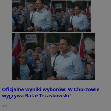
Oficjalne wyniki wyborów: W Chorzowie
wygrywa Rafał Trzaskowski!
74