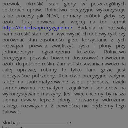
pozwolą określić stan gleby w poszczególnych
sektorach upraw. Rolnictwo precyzyjne wykorzystuje
takie procesy jak NDVI, pomiary próbek gleby czy
azotu. Tutaj dowiesz się więcej na ten temat
https://rolnictwoprecyzyjne.eu/
. Badania te pozwolą
nam określić stan roślin, wychwycić ich dobowy cykl, czy
porównać stan zasobności gleb. Korzystanie z tych
rozwiązań pozwala zwiększyć zyski i plony przy
jednoczesnym ograniczeniu kosztów. Rolnictwo
precyzyjne pozwala bowiem dostosować nawożenie
azotu do potrzeb roślin. Zamiast stosowania nawozu na
całej uprawie, robimy to tylko tam, gdzie jest
rzeczywiście potrzebny. Rolnictwo precyzyjne wpłynie
także na zautomatyzowanie wielu procesów, dzięki
zamontowaniu rozmaitych czujników i sensorów na
wykorzystywane maszyny. Jeśli więc chcemy, by nasza
ziemia dawała lepsze plony, rozważmy wdrożenie
takiego rozwiązania. Z pewnością nie będziemy tego
żałować.
Słuchaj
⏵︎