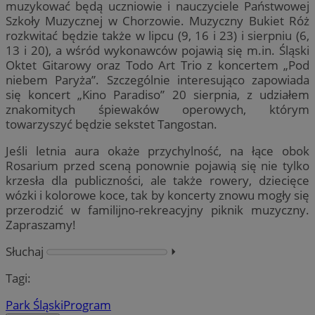
muzykować będą uczniowie i nauczyciele Państwowej
Szkoły Muzycznej w Chorzowie. Muzyczny Bukiet Róż
rozkwitać będzie także w lipcu (9, 16 i 23) i sierpniu (6,
13 i 20), a wśród wykonawców pojawią się m.in. Śląski
Oktet Gitarowy oraz Todo Art Trio z koncertem „Pod
niebem Paryża”. Szczególnie interesująco zapowiada
się koncert „Kino Paradiso” 20 sierpnia, z udziałem
znakomitych śpiewaków operowych, którym
towarzyszyć będzie sekstet Tangostan.
Jeśli letnia aura okaże przychylność, na łące obok
Rosarium przed sceną ponownie pojawią się nie tylko
krzesła dla publiczności, ale także rowery, dziecięce
wózki i kolorowe koce, tak by koncerty znowu mogły się
przerodzić w familijno-rekreacyjny piknik muzyczny.
Zapraszamy!
Słuchaj
⏵︎
Tagi:
Park Śląski
Program