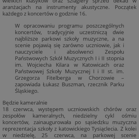
wielkich klasyków oraz szlagiery sprzed dekad w
aranżacjach na instrumenty akustyczne. Początek
każdego z koncertów o godznie 16.
W opracowaniu programu poszczególnych
koncertów, tradycyjnie uczestniczą dwie
najbliższe parkowi szkoły muzyczne, a na
scenie pojawią się zarówno uczniowie, jak i
nauczyciele i absolwenci Zespołu
Państwowych Szkół Muzycznych I i II stopnia
im. Wojciecha Kilara w Katowicach oraz
Państwowej Szkoły Muzycznej I i II st. im.
Grzegorza Fitelberga w Chorzowie –
zapowiada Łukasz Buszman, rzecznik Parku
Śląskiego.
Będzie kameralnie
18 czerwca, występem uczniowskich chórów oraz
zespołów kameralnych, niedzielny cykl ośmiu
koncertów, zainaugurowała po sąsiedzku muzyczna
reprezentacja szkoły z katowickiego Tysiąclecia. Z kolei
w niedzielę, 25 czerwca, na parkowej scenie