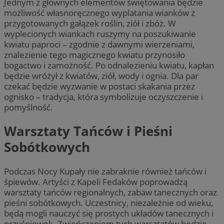
Jednym z głównych elementów świętowania będzie
możliwość własnoręcznego wyplatania wianków z
przygotowanych gałązek roślin, ziół i zbóż. W
wyplecionych wiankach ruszymy na poszukiwanie
kwiatu paproci – zgodnie z dawnymi wierzeniami,
znalezienie tego magicznego kwiatu przynosiło
bogactwo i zamożność. Po odnalezieniu kwiatu, kapłan
będzie wróżył z kwiatów, ziół, wody i ognia. Dla par
czekać będzie wyzwanie w postaci skakania przez
ognisko – tradycja, która symbolizuje oczyszczenie i
pomyślność.
Warsztaty Tańców i Pieśni
Sobótkowych
Podczas Nocy Kupały nie zabraknie również tańców i
śpiewów. Artyści z Kapeli Fedaków poprowadzą
warsztaty tańców regionalnych, zabaw tanecznych oraz
pieśni sobótkowych. Uczestnicy, niezależnie od wieku,
będą mogli nauczyć się prostych układów tanecznych i
przyśpiewek. Zwieńczeniem tych warsztatów będzie