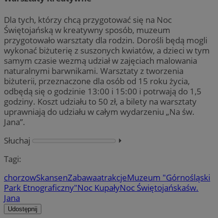
Dla tych, którzy chcą przygotować się na Noc
Świętojańską w kreatywny sposób, muzeum
przygotowało warsztaty dla rodzin. Dorośli będą mogli
wykonać biżuterię z suszonych kwiatów, a dzieci w tym
samym czasie wezmą udział w zajęciach malowania
naturalnymi barwnikami. Warsztaty z tworzenia
biżuterii, przeznaczone dla osób od 15 roku życia,
odbędą się o godzinie 13:00 i 15:00 i potrwają do 1,5
godziny. Koszt udziału to 50 zł, a bilety na warsztaty
uprawniają do udziału w całym wydarzeniu „Na św.
Jana”.
Słuchaj
⏵︎
Tagi:
chorzow
Skansen
Zabawa
atrakcje
Muzeum "Górnośląski
Park Etnograficzny"
Noc Kupały
Noc Świętojańska
św.
Jana
Udostępnij