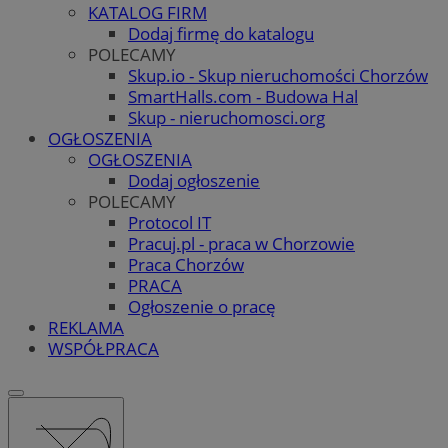
KATALOG FIRM
Dodaj firmę do katalogu
POLECAMY
Skup.io - Skup nieruchomości Chorzów
SmartHalls.com - Budowa Hal
Skup - nieruchomosci.org
OGŁOSZENIA
OGŁOSZENIA
Dodaj ogłoszenie
POLECAMY
Protocol IT
Pracuj.pl - praca w Chorzowie
Praca Chorzów
PRACA
Ogłoszenie o pracę
REKLAMA
WSPÓŁPRACA