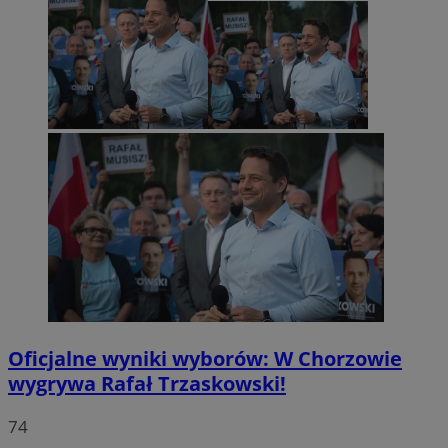
Oficjalne wyniki wyborów: W Chorzowie
wygrywa Rafał Trzaskowski!
74