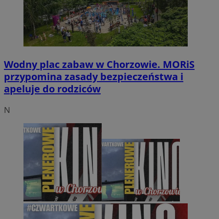
Wodny plac zabaw w Chorzowie. MORiS
przypomina zasady bezpieczeństwa i
apeluje do rodziców
N