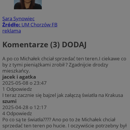
Sara Synowiec
Źródło:
UM Chorzów FB
reklama
Komentarze (3)
DODAJ
A po co Michałek chciał sprzedać ten teren.I ciekawe co
by z tymi pieniążkami zrobił ? Zgadnijcie drodzy
mieszkańcy.
jacek i agatka
2025-05-08 o 23:47
1
Odpowiedz
I teraz zacznie się bajzel jak załączą światła na Krakusa
szumi
2025-04-28 o 12:17
4
Odpowiedz
Po co są te światła???? Ano po to że Michałek chciał
sprzedać ten teren po hucie. I oczywiście potrzebny był