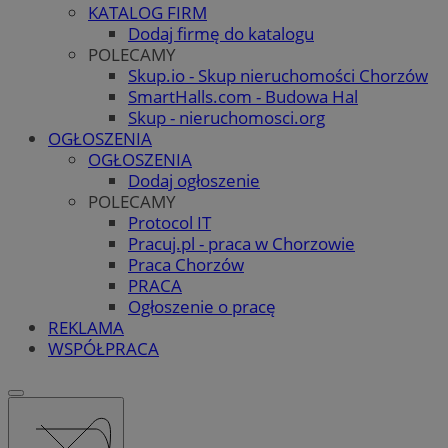
KATALOG FIRM
Dodaj firmę do katalogu
POLECAMY
Skup.io - Skup nieruchomości Chorzów
SmartHalls.com - Budowa Hal
Skup - nieruchomosci.org
OGŁOSZENIA
OGŁOSZENIA
Dodaj ogłoszenie
POLECAMY
Protocol IT
Pracuj.pl - praca w Chorzowie
Praca Chorzów
PRACA
Ogłoszenie o pracę
REKLAMA
WSPÓŁPRACA