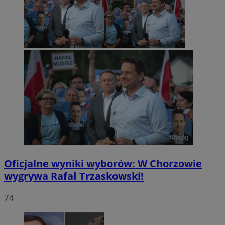
Oficjalne wyniki wyborów: W Chorzowie
wygrywa Rafał Trzaskowski!
74