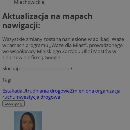
Miechowickiej
Aktualizacja na mapach
nawigacji:
Wszystkie zmiany zostaną naniesione w aplikacji Waze
w ramach programu „Waze dla Miast”, prowadzonego
we współpracy Miejskiego Zarządu Ulic i Mostów w
Chorzowie z firmą Google.
Słuchaj
⏵︎
Tagi:
Estakada
Utrudniania drogowe
Zmieniona organizacja
ruchu
Inwestycja drogowa
Udostępnij