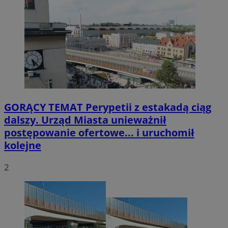
GORĄCY TEMAT
Perypetii z estakadą ciąg
dalszy. Urząd Miasta unieważnił
postępowanie ofertowe... i uruchomił
kolejne
2