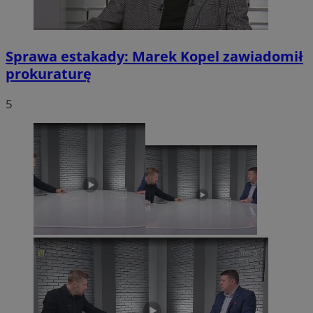
Sprawa estakady: Marek Kopel zawiadomił
prokuraturę
5