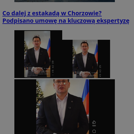
Co dalej z estakadą w Chorzowie?
Podpisano umowę na kluczową ekspertyzę