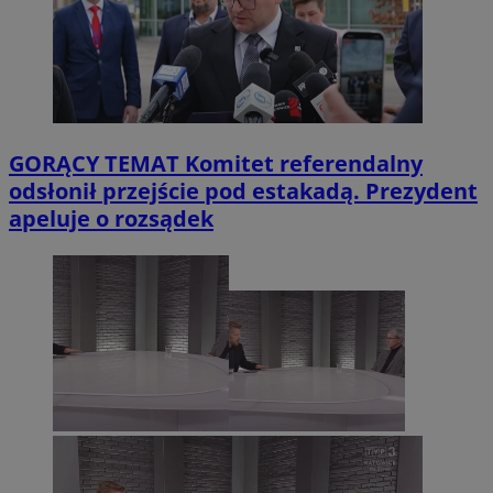
GORĄCY TEMAT
Komitet referendalny
odsłonił przejście pod estakadą. Prezydent
apeluje o rozsądek