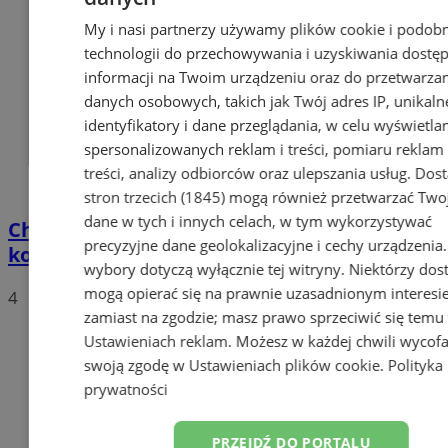
My i nasi partnerzy używamy plików cookie i podob
technologii do przechowywania i uzyskiwania dostę
informacji na Twoim urządzeniu oraz do przetwarza
danych osobowych, takich jak Twój adres IP, unikaln
identyfikatory i dane przeglądania, w celu wyświetla
spersonalizowanych reklam i treści, pomiaru reklam 
treści, analizy odbiorców oraz ulepszania usług.
Dos
stron trzecich (1845)
mogą również przetwarzać Two
dane w tych i innych celach, w tym wykorzystywać
Chorzów ogłosił przetarg na wykonanie
precyzyjne dane geolokalizacyjne i cechy urządzenia
kolejnej ekspertyzy Estakady
wybory dotyczą wyłącznie tej witryny. Niektórzy do
mogą opierać się na prawnie uzasadnionym interesi
4
zamiast na zgodzie; masz prawo sprzeciwić się temu
Ustawieniach reklam
. Możesz w każdej chwili wycof
swoją zgodę w
Ustawieniach plików cookie
.
Polityka
prywatności
PRZEJDŹ DO PORTALU