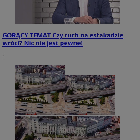
GORĄCY TEMAT
Czy ruch na estakadzie
wróci? Nic nie jest pewne!
1