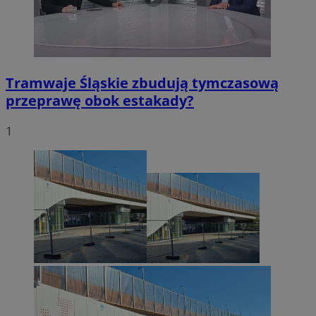
Tramwaje Śląskie zbudują tymczasową
przeprawę obok estakady?
1