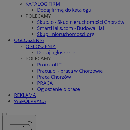
KATALOG FIRM
Dodaj firmę do katalogu
POLECAMY
Skup.io - Skup nieruchomości Chorzów
SmartHalls.com - Budowa Hal
Skup - nieruchomosci.org
OGŁOSZENIA
OGŁOSZENIA
Dodaj ogłoszenie
POLECAMY
Protocol IT
Pracuj.pl - praca w Chorzowie
Praca Chorzów
PRACA
Ogłoszenie o pracę
REKLAMA
WSPÓŁPRACA