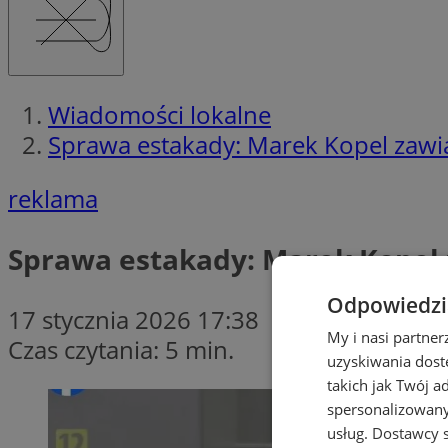
Wiadomości lokalne
Sprawa estakady: Marek Kopel zawi
reklama
Sprawa estakady: Marek Kopel
Odpowiedzia
17 stycznia 2026 17:38
My i nasi partne
Czas czytania: 5 min.
uzyskiwania dost
takich jak Twój a
spersonalizowanyc
usług.
Dostawcy s