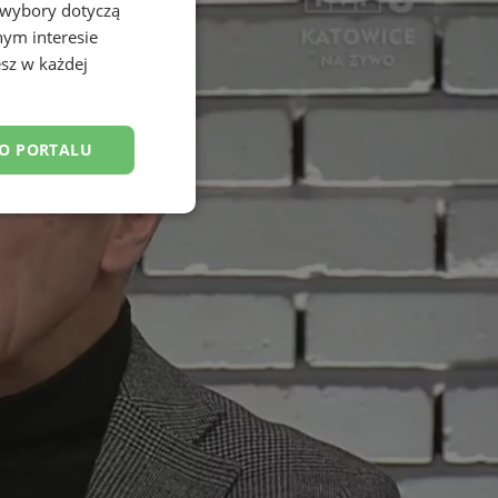
 wybory dotyczą
nym interesie
sz w każdej
DO PORTALU
esklasyfikowane
ane
owanie użytkownika i
j.