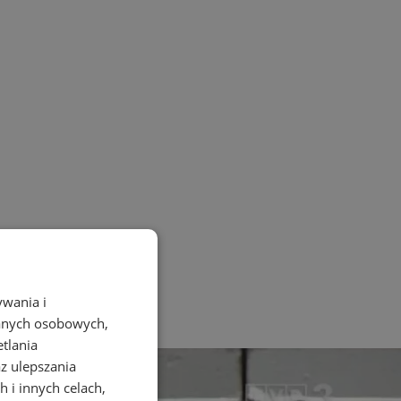
ywania i
danych osobowych,
etlania
az ulepszania
 i innych celach,