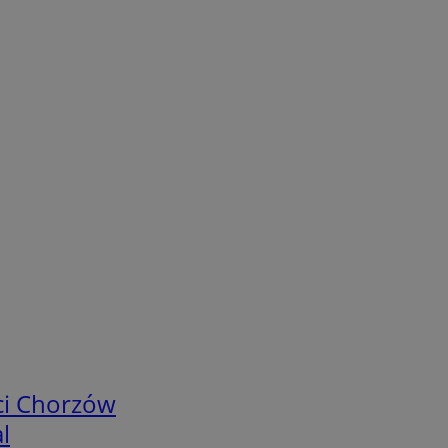
ci Chorzów
l