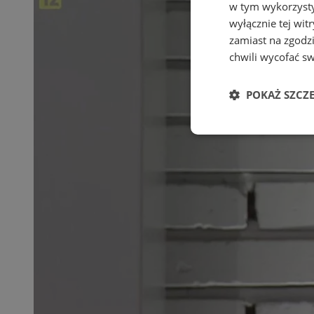
w tym wykorzysty
wyłącznie tej wi
zamiast na zgodz
chwili wycofać s
POKAŻ SZCZ
Niezbędne
Ni
Niezbędne pliki cook
zarządzanie kontem. 
Nazwa