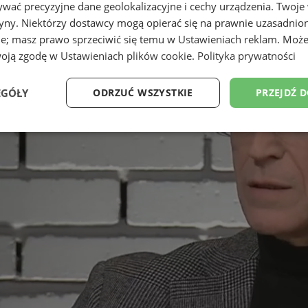
wać precyzyjne dane geolokalizacyjne i cechy urządzenia. Twoje
tryny. Niektórzy dostawcy mogą opierać się na prawnie uzasadnio
ie; masz prawo sprzeciwić się temu w
Ustawieniach reklam
. Może
woją zgodę w
Ustawieniach plików cookie
.
Polityka prywatności
EGÓŁY
ODRZUĆ WSZYSTKIE
PRZEJDŹ 
Wydajność
Targetowanie
Funkcjonalność
Ni
ezbędne
Wydajność
Targetowanie
Funkcjonalność
Niesklasyfikow
ie umożliwiają korzystanie z podstawowych funkcji strony internetowej, takich jak log
Bez niezbędnych plików cookie nie można prawidłowo korzystać ze strony internetowe
Okres
Provider
/
Domena
Opis
przechowywania