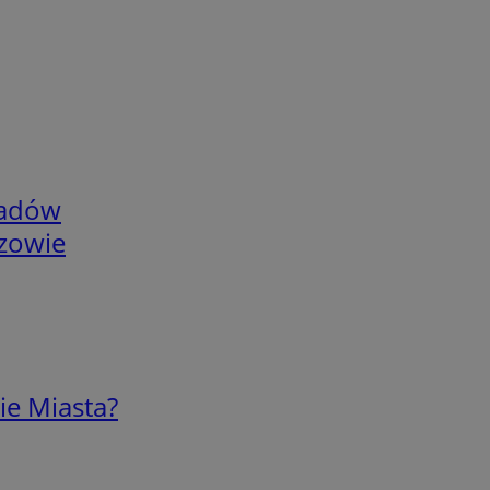
adów
rzowie
ie Miasta?