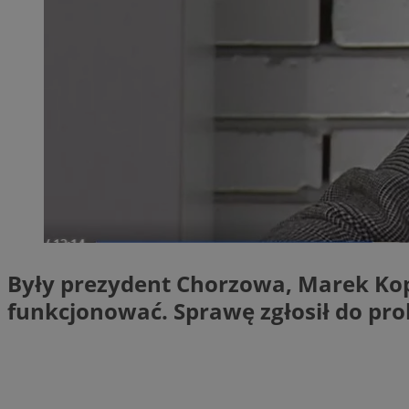
QeSessID
MvSessID
SessID
CookieScriptConse
__cf_bm
VISITOR_PRIVACY_
Były prezydent Chorzowa, Marek Kope
funkcjonować. Sprawę zgłosił do pro
INGRESSCOOKIE