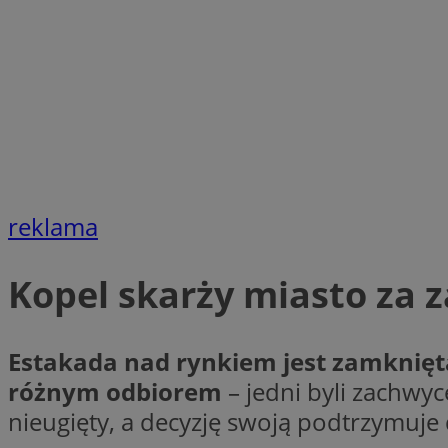
li_gc
Nazwa
Nazwa
openstat_umr82x3
Nazwa
openstat_gid
VP
pb_rtb_ev_part
openstat_pbi939ar
reklama
openstat_khpu8s
openstat_iy2unm5p
_clck
__gads
Kopel skarży miasto za 
incap_ses_1688_32
openstat_wj089dcr
__Secure-
_clsk
ROLLOUT_TOKEN
visid_incap_322052
Estakada nad rynkiem jest zamknięt
różnym odbiorem
– jedni byli zachwyc
_clsk
nieugięty, a decyzję swoją podtrzymuje 
bcookie