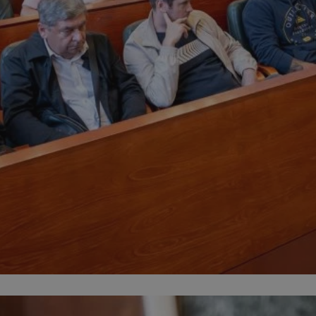
mojchorzow.pl
1 rok
Ten plik cookie przechowuje id
mojchorzow.pl
1 rok
Ten plik cookie przechowuje id
mojchorzow.pl
1 rok
Ten plik cookie przechowuje id
nt
4 tygodnie 2 dni
Ten plik cookie jest używany p
CookieScript
Script.com do zapamiętywania 
mojchorzow.pl
dotyczących zgody użytkownika
Jest to konieczne, aby baner c
Script.com działał poprawnie.
29 minut 53
Ten plik cookie służy do rozróż
Cloudflare Inc.
sekundy
botów. Jest to korzystne dla s
.temu.com
ponieważ umożliwia tworzeni
na temat korzystania z jej wit
METADATA
5 miesięcy 4
Ten plik cookie przechowuje i
YouTube
tygodnie
użytkownika oraz jego prefere
.youtube.com
prywatności podczas korzystan
Rejestruje wybory dotyczące p
Google Privacy Policy
i ustawień zgody, zapewniając 
w kolejnych wizytach. Dzięki 
musi ponownie konfigurować s
co zwiększa wygodę i zgodność
ochrony danych.
Sesja
Rejestruje, który klaster serw
NGINX Inc.
gościa. Jest to używane w kont
bh.contextweb.com
równoważenia obciążenia w ce
doświadczenia użytkownika.