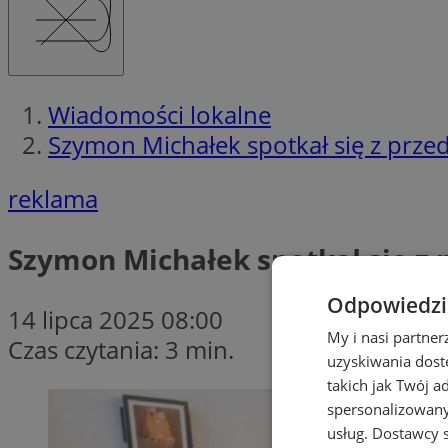
Wiadomości lokalne
Szymon Michałek spotkał się z prze
reklama
Szymon Michałek spotkał się z 
Odpowiedzia
14 lipca 2025 08:00
My i nasi partne
Czas czytania: 3 min.
uzyskiwania dost
takich jak Twój a
spersonalizowanyc
usług.
Dostawcy s