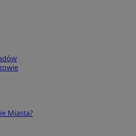
adów
rzowie
ie Miasta?