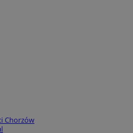
ci Chorzów
l