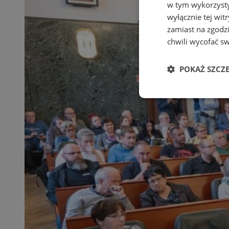
w tym wykorzysty
wyłącznie tej wi
zamiast na zgodz
chwili wycofać s
POKAŻ SZCZ
Niezbędne
Ni
Niezbędne pliki cook
zarządzanie kontem. 
Nazwa