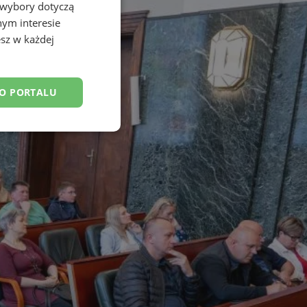
 wybory dotyczą
nym interesie
sz w każdej
DO PORTALU
esklasyfikowane
ane
owanie użytkownika i
j.