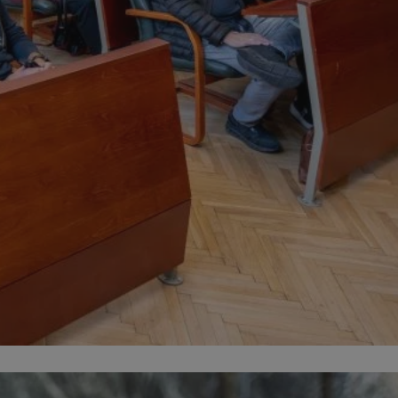
entyfikator sesji.
entyfikator sesji.
entyfikator sesji.
rzez usługę Cookie-
preferencji
 na pliki cookie.
ookie Cookie-
niania ludzi i
trony internetowej,
e ważnych raportów
ryny internetowej.
nformacje o zgodzie
ncjach dotyczących
ia z witryny.
olityki prywatności
ich przestrzeganie
temu użytkownik nie
woich preferencji,
 z regulacjami
erów obsługuje
ekście
lu optymalizacji