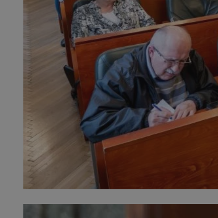
QeSessID
MvSessID
SessID
CookieScriptConse
__cf_bm
VISITOR_PRIVACY_
INGRESSCOOKIE