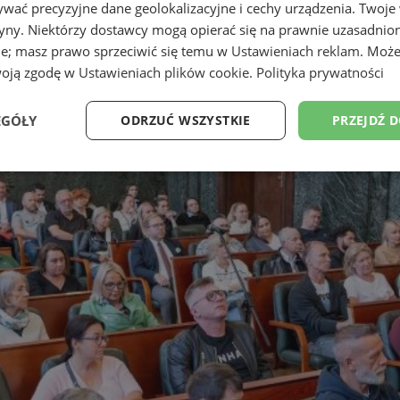
wać precyzyjne dane geolokalizacyjne i cechy urządzenia. Twoje
tryny. Niektórzy dostawcy mogą opierać się na prawnie uzasadnio
ie; masz prawo sprzeciwić się temu w
Ustawieniach reklam
. Może
woją zgodę w
Ustawieniach plików cookie
.
Polityka prywatności
EGÓŁY
ODRZUĆ WSZYSTKIE
PRZEJDŹ 
Wydajność
Targetowanie
Funkcjonalność
Ni
ezbędne
Wydajność
Targetowanie
Funkcjonalność
Niesklasyfikow
ie umożliwiają korzystanie z podstawowych funkcji strony internetowej, takich jak log
Bez niezbędnych plików cookie nie można prawidłowo korzystać ze strony internetowe
Okres
Provider
/
Domena
Opis
przechowywania