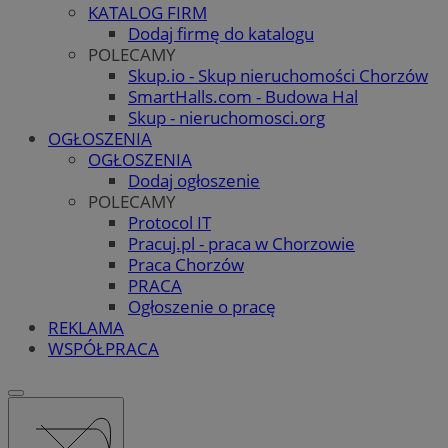
KATALOG FIRM
Dodaj firmę do katalogu
POLECAMY
Skup.io - Skup nieruchomości Chorzów
SmartHalls.com - Budowa Hal
Skup - nieruchomosci.org
OGŁOSZENIA
OGŁOSZENIA
Dodaj ogłoszenie
POLECAMY
Protocol IT
Pracuj.pl - praca w Chorzowie
Praca Chorzów
PRACA
Ogłoszenie o pracę
REKLAMA
WSPÓŁPRACA