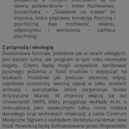
dawna potwierdzone – mówi Rachwaniec-
Szczecińska. – „Śniadanie na trawie” to
impreza, która poprawia kondycję fizyczną i
psychiczną, daje możliwość relaksu,
odpoczynku i wyciszenia – zachęca
psycholog.
Z przyrodą i ekologią
Śniadaniowa formuła, podobnie jak w latach ubiegłych,
jest bardzo luźna, ale program w tym roku niezwykle
bogaty. Chętni będą mogli oczywiście spróbować
pysznego jedzenia z food trucków i wypocząć na
leżakach. Podobnie jak podczas ostatniej edycji,
najmłodsi uczestnicy wezmą udział w kilku strefach
animacji i warsztatów, które zorganizuje Studio
Artystyczne Maciej. W imprezę włączą się też
Uniwersytet SWPS, który przygotuje wykłady m.in. o
seksualizacji jako społecznym tabu, micie rodzica
dorosłego oraz technikach relaksacji, a także Centrum
Medyczne Signum z wykładem dietetyka na temat slow
food. Nowością będą dofinansowane przez Wojewódzki