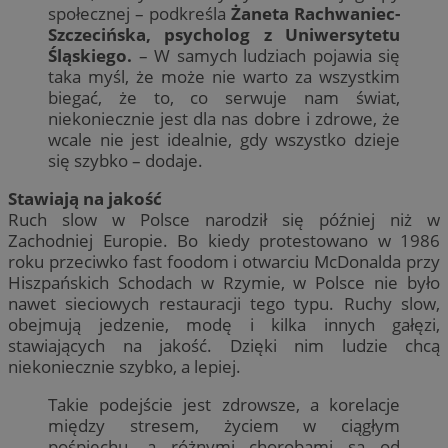
społecznej – podkreśla
Żaneta Rachwaniec-
Szczecińska, psycholog z Uniwersytetu
Śląskiego.
– W samych ludziach pojawia się
taka myśl, że może nie warto za wszystkim
biegać, że to, co serwuje nam świat,
niekoniecznie jest dla nas dobre i zdrowe, że
wcale nie jest idealnie, gdy wszystko dzieje
się szybko – dodaje.
Stawiają na jakość
Ruch slow w Polsce narodził się później niż w
Zachodniej Europie. Bo kiedy protestowano w 1986
roku przeciwko fast foodom i otwarciu McDonalda przy
Hiszpańskich Schodach w Rzymie, w Polsce nie było
nawet sieciowych restauracji tego typu. Ruchy slow,
obejmują jedzenie, modę i kilka innych gałęzi,
stawiających na jakość. Dzięki nim ludzie chcą
niekoniecznie szybko, a lepiej.
Takie podejście jest zdrowsze, a korelacje
między stresem, życiem w ciągłym
pośpiechu, a różnymi chorobami są od