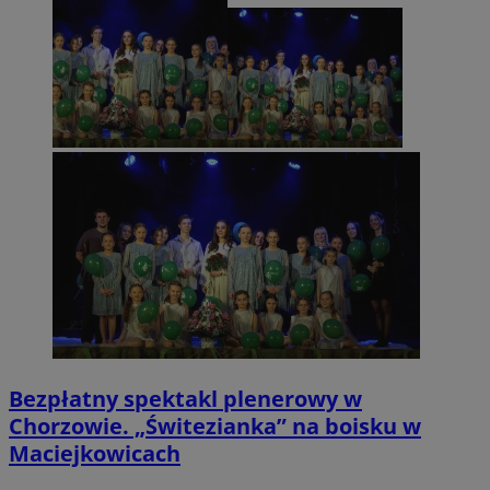
Bezpłatny spektakl plenerowy w
Chorzowie. „Świtezianka” na boisku w
Maciejkowicach