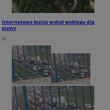
Internetowa burza wokół wybiegu dla
pumy
65