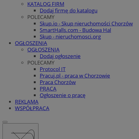
KATALOG FIRM
Dodaj firmę do katalogu
POLECAMY
Skup.io - Skup nieruchomości Chorzów
SmartHalls.com - Budowa Hal
Skup - nieruchomosci.org
OGŁOSZENIA
OGŁOSZENIA
Dodaj ogłoszenie
POLECAMY
Protocol IT
Pracuj.pl - praca w Chorzowie
Praca Chorzów
PRACA
Ogłoszenie o pracę
REKLAMA
WSPÓŁPRACA