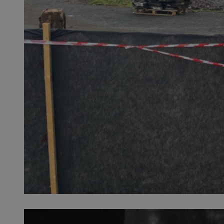
QeSessID
MvSessID
SessID
CookieScriptConse
__cf_bm
VISITOR_PRIVACY_
INGRESSCOOKIE