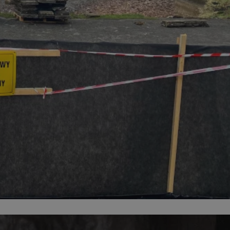
entyfikator sesji.
entyfikator sesji.
entyfikator sesji.
rzez usługę Cookie-
preferencji
 na pliki cookie.
ookie Cookie-
niania ludzi i
trony internetowej,
e ważnych raportów
ryny internetowej.
nformacje o zgodzie
ncjach dotyczących
ia z witryny.
olityki prywatności
ich przestrzeganie
temu użytkownik nie
woich preferencji,
 z regulacjami
erów obsługuje
ekście
lu optymalizacji