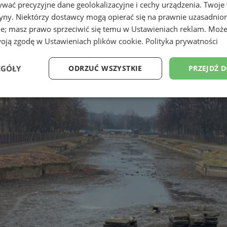
wać precyzyjne dane geolokalizacyjne i cechy urządzenia. Twoje
tryny. Niektórzy dostawcy mogą opierać się na prawnie uzasadnio
ie; masz prawo sprzeciwić się temu w
Ustawieniach reklam
. Może
woją zgodę w
Ustawieniach plików cookie
.
Polityka prywatności
EGÓŁY
ODRZUĆ WSZYSTKIE
PRZEJDŹ 
Wydajność
Targetowanie
Funkcjonalność
Ni
ezbędne
Wydajność
Targetowanie
Funkcjonalność
Niesklasyfikow
ie umożliwiają korzystanie z podstawowych funkcji strony internetowej, takich jak log
Bez niezbędnych plików cookie nie można prawidłowo korzystać ze strony internetowe
Okres
Provider
/
Domena
Opis
przechowywania