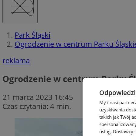
Park Śląski
Ogrodzenie w centrum Parku Śląski
reklama
Ogrodzenie w centrum Parku Śl
Odpowiedzia
21 marca 2023 16:45
My i nasi partne
Czas czytania: 4 min.
uzyskiwania dost
takich jak Twój a
spersonalizowanyc
usług.
Dostawcy s