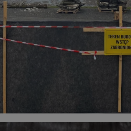
mojchorzow.pl
1 rok
Ten plik cookie przechowuje id
mojchorzow.pl
1 rok
Ten plik cookie przechowuje id
mojchorzow.pl
1 rok
Ten plik cookie przechowuje id
nt
4 tygodnie 2 dni
Ten plik cookie jest używany p
CookieScript
Script.com do zapamiętywania 
mojchorzow.pl
dotyczących zgody użytkownika
Jest to konieczne, aby baner c
Script.com działał poprawnie.
29 minut 53
Ten plik cookie służy do rozróż
Cloudflare Inc.
sekundy
botów. Jest to korzystne dla s
.temu.com
ponieważ umożliwia tworzeni
na temat korzystania z jej wit
METADATA
5 miesięcy 4
Ten plik cookie przechowuje i
YouTube
tygodnie
użytkownika oraz jego prefere
.youtube.com
prywatności podczas korzystan
Rejestruje wybory dotyczące p
Google Privacy Policy
i ustawień zgody, zapewniając 
w kolejnych wizytach. Dzięki 
musi ponownie konfigurować s
co zwiększa wygodę i zgodność
ochrony danych.
Sesja
Rejestruje, który klaster serw
NGINX Inc.
gościa. Jest to używane w kont
bh.contextweb.com
równoważenia obciążenia w ce
doświadczenia użytkownika.