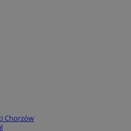
ci Chorzów
l