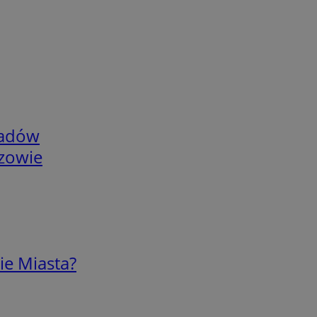
adów
rzowie
ie Miasta?