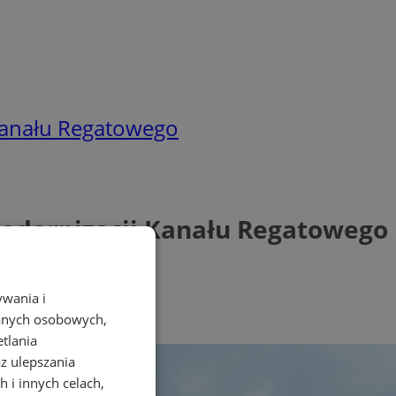
 Kanału Regatowego
modernizacji Kanału Regatowego
ywania i
danych osobowych,
etlania
az ulepszania
 i innych celach,