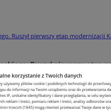
ego. Ruszył pierwszy etap modernizacji
ąskiego. Ruszył pierwszy etap 
lne korzystanie z Twoich danych
rzy używamy plików cookie i podobnych technologii do przechow
ępu do informacji na Twoim urządzeniu oraz do przetwarzania 
dres IP, unikalne identyfikatory i dane przeglądania, w celu wyświ
h reklam i treści, pomiaru reklam i treści, analizy odbiorców or
tron trzecich (1845)
mogą również przetwarzać Twoje dane w tych