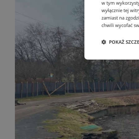
w tym wykorzysty
wyłącznie tej wi
zamiast na zgodz
chwili wycofać s
POKAŻ SZCZ
Niezbędne
Ni
Niezbędne pliki cook
zarządzanie kontem. 
Nazwa