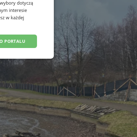
 wybory dotyczą
nym interesie
sz w każdej
DO PORTALU
esklasyfikowane
ane
owanie użytkownika i
j.