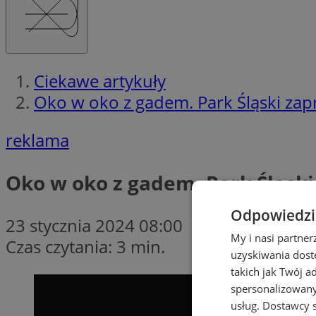
Ciekawe artykuły
Oko w oko z gadem. Park Śląski zapr
reklama
Oko w oko z gadem. Park Śląski
Odpowiedzia
23 stycznia 2024 08:00
My i nasi partne
Czas czytania: 3 min.
uzyskiwania dost
takich jak Twój a
spersonalizowanyc
usług.
Dostawcy s