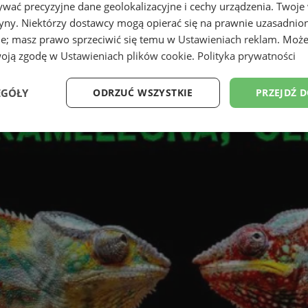
wać precyzyjne dane geolokalizacyjne i cechy urządzenia. Twoje
tryny. Niektórzy dostawcy mogą opierać się na prawnie uzasadnio
ie; masz prawo sprzeciwić się temu w
Ustawieniach reklam
. Może
woją zgodę w
Ustawieniach plików cookie
.
Polityka prywatności
EGÓŁY
ODRZUĆ WSZYSTKIE
PRZEJDŹ 
Wydajność
Targetowanie
Funkcjonalność
Ni
ezbędne
Wydajność
Targetowanie
Funkcjonalność
Niesklasyfikow
ie umożliwiają korzystanie z podstawowych funkcji strony internetowej, takich jak log
Bez niezbędnych plików cookie nie można prawidłowo korzystać ze strony internetowe
Okres
Provider
/
Domena
Opis
przechowywania