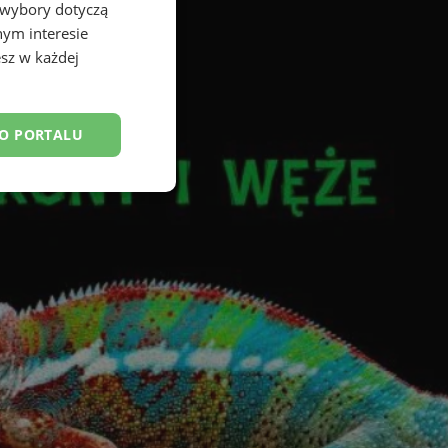
 wybory dotyczą
nym interesie
sz w każdej
DO PORTALU
esklasyfikowane
ane
owanie użytkownika i
j.