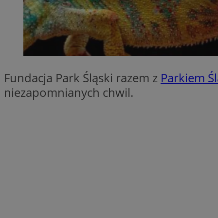
QeSessID
MvSessID
SessID
CookieScriptConse
Fundacja Park Śląski razem z
Parkiem Ś
niezapomnianych chwil.
__cf_bm
VISITOR_PRIVACY_
INGRESSCOOKIE