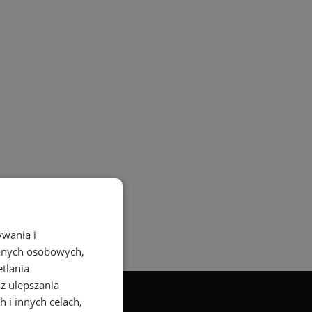
ywania i
danych osobowych,
etlania
az ulepszania
 i innych celach,