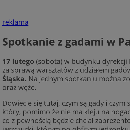
li_gc
reklama
Nazwa
Spotkanie z gadami w P
Nazwa
openstat_umr82x3
Nazwa
openstat_gid
VP
pb_rtb_ev_part
openstat_pbi939ar
17 lutego
(sobota) w budynku dyrekcji P
openstat_khpu8s
za sprawą warsztatów z udziałem gadów
openstat_iy2unm5p
_clck
Śląska.
Na jednym spotkaniu można zob
__gads
incap_ses_1688_32
oraz węże.
openstat_wj089dcr
__Secure-
_clsk
ROLLOUT_TOKEN
visid_incap_322052
Dowiecie się tutaj, czym są gady i czym
który, pomimo że nie ma kleju na nogach
_clsk
co z pewnością będzie chciał zaprezento
bcookie
jaszczurki, którym po obfitym jedzonku 