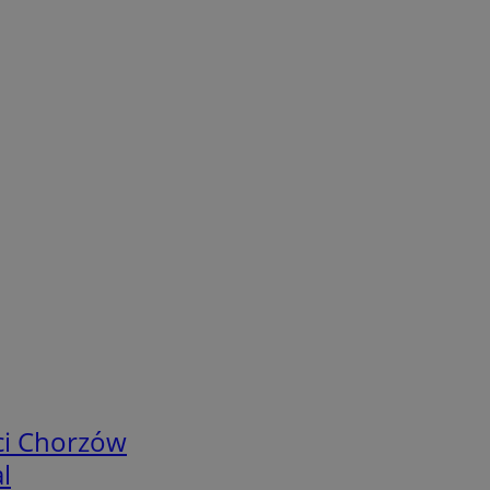
ci Chorzów
l