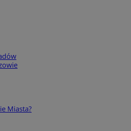
adów
rzowie
ie Miasta?