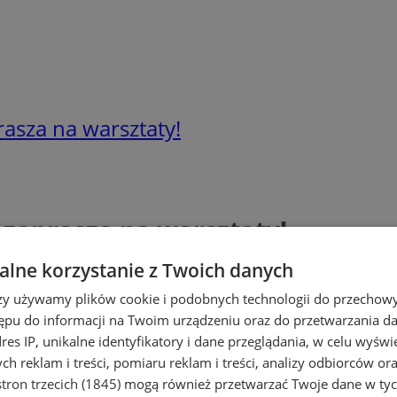
asza na warsztaty!
 zaprasza na warsztaty!
lne korzystanie z Twoich danych
rzy używamy plików cookie i podobnych technologii do przechow
ępu do informacji na Twoim urządzeniu oraz do przetwarzania 
dres IP, unikalne identyfikatory i dane przeglądania, w celu wyświ
h reklam i treści, pomiaru reklam i treści, analizy odbiorców or
tron trzecich (1845)
mogą również przetwarzać Twoje dane w tych