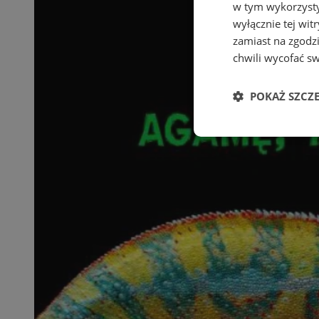
w tym wykorzysty
wyłącznie tej wi
zamiast na zgodz
chwili wycofać s
POKAŻ SZCZ
Niezbędne
Ni
Niezbędne pliki cook
zarządzanie kontem. 
Nazwa