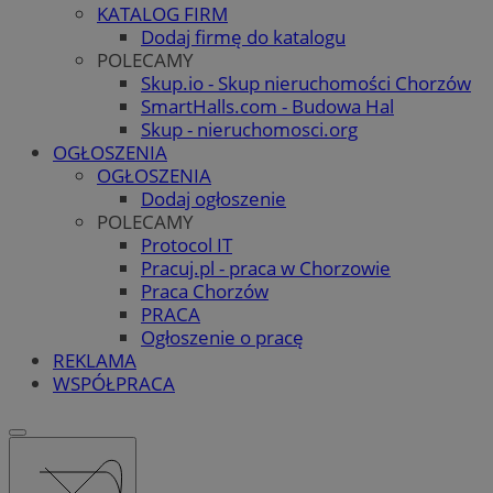
KATALOG FIRM
Dodaj firmę do katalogu
POLECAMY
Skup.io - Skup nieruchomości Chorzów
SmartHalls.com - Budowa Hal
Skup - nieruchomosci.org
OGŁOSZENIA
OGŁOSZENIA
Dodaj ogłoszenie
POLECAMY
Protocol IT
Pracuj.pl - praca w Chorzowie
Praca Chorzów
PRACA
Ogłoszenie o pracę
REKLAMA
WSPÓŁPRACA