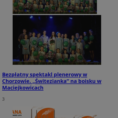
Bezpłatny spektakl plenerowy w
Chorzowie. „Świtezianka” na boisku w
Maciejkowicach
3