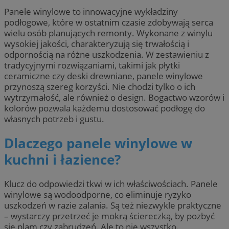
Panele winylowe to innowacyjne wykładziny
podłogowe, które w ostatnim czasie zdobywają serca
wielu osób planujących remonty. Wykonane z winylu
wysokiej jakości, charakteryzują się trwałością i
odpornością na różne uszkodzenia. W zestawieniu z
tradycyjnymi rozwiązaniami, takimi jak płytki
ceramiczne czy deski drewniane, panele winylowe
przynoszą szereg korzyści. Nie chodzi tylko o ich
wytrzymałość, ale również o design. Bogactwo wzorów i
kolorów pozwala każdemu dostosować podłogę do
własnych potrzeb i gustu.
Dlaczego panele winylowe w
kuchni i łazience?
Klucz do odpowiedzi tkwi w ich właściwościach. Panele
winylowe są wodoodporne, co eliminuje ryzyko
uszkodzeń w razie zalania. Są też niezwykle praktyczne
– wystarczy przetrzeć je mokrą ściereczką, by pozbyć
się plam czy zabrudzeń. Ale to nie wszystko.