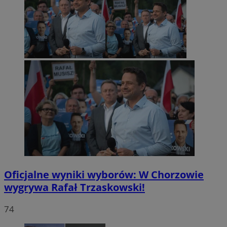
Oficjalne wyniki wyborów: W Chorzowie
wygrywa Rafał Trzaskowski!
74