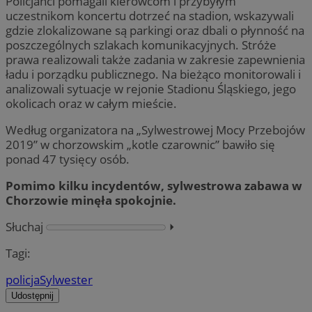
Policjanci pomagali kierowcom i przybyłym
uczestnikom koncertu dotrzeć na stadion, wskazywali
gdzie zlokalizowane są parkingi oraz dbali o płynność na
poszczególnych szlakach komunikacyjnych. Stróże
prawa realizowali także zadania w zakresie zapewnienia
ładu i porządku publicznego. Na bieżąco monitorowali i
analizowali sytuacje w rejonie Stadionu Śląskiego, jego
okolicach oraz w całym mieście.
Według organizatora na „Sylwestrowej Mocy Przebojów
2019” w chorzowskim „kotle czarownic” bawiło się
ponad 47 tysięcy osób.
Pomimo kilku incydentów, sylwestrowa zabawa w
Chorzowie minęła spokojnie.
Słuchaj
⏵︎
Tagi:
policja
Sylwester
Udostępnij