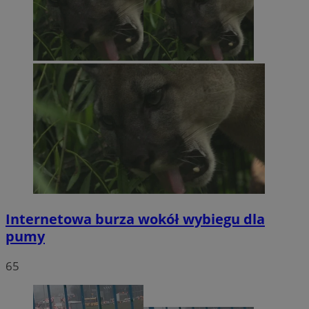
Internetowa burza wokół wybiegu dla
pumy
65