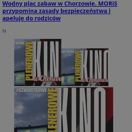
Wodny plac zabaw w Chorzowie. MORiS
przypomina zasady bezpieczeństwa i
apeluje do rodziców
N