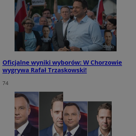
Oficjalne wyniki wyborów: W Chorzowie
wygrywa Rafał Trzaskowski!
74