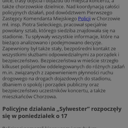
ulice, trasy dojścia i dojazdu do miejsca koncertu, a
także chorzowskie dzielnice. Nad koordynacją całości
policyjnych działań, pod dowództwem Pierwszego
Zastępcy Komendanta Miejskiego
Policji
w Chorzowie
mł. insp. Piotra Sieleckiego, pracował specjalnie
powołany sztab, którego siedziba znajdowała się na
stadionie. Tu spływały wszystkie informacje, które na
bieżąco analizowano i podejmowano decyzje.
Zapewniony był także stały, bezpośredni kontakt ze
wszystkimi służbami odpowiedzialnymi za porządek i
bezpieczeństwo. Bezpieczeństwa w mieście strzegło
kilkuset policjantów oddelegowanych do różnych zadań
m.in. związanych z zapewnieniem płynności ruchu
drogowego na drogach dojazdowych do stadionu,
dbaniem o spokój i porządek publiczny oraz
bezpieczeństwo uczestników koncertu, a także
mieszkańców Chorzowa.
Policyjne działania „Sylwester” rozpoczęły
się w poniedziałek o 17