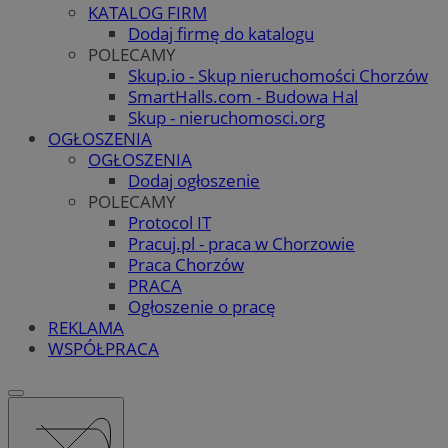
KATALOG FIRM
Dodaj firmę do katalogu
POLECAMY
Skup.io - Skup nieruchomości Chorzów
SmartHalls.com - Budowa Hal
Skup - nieruchomosci.org
OGŁOSZENIA
OGŁOSZENIA
Dodaj ogłoszenie
POLECAMY
Protocol IT
Pracuj.pl - praca w Chorzowie
Praca Chorzów
PRACA
Ogłoszenie o pracę
REKLAMA
WSPÓŁPRACA