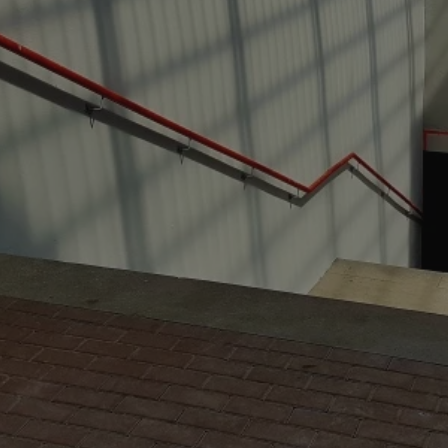
mojchorzow.pl
1 rok
Ten plik cookie przechowuje id
mojchorzow.pl
1 rok
Ten plik cookie przechowuje id
mojchorzow.pl
1 rok
Ten plik cookie przechowuje id
nt
4 tygodnie 2 dni
Ten plik cookie jest używany p
CookieScript
Script.com do zapamiętywania 
mojchorzow.pl
dotyczących zgody użytkownika
Jest to konieczne, aby baner c
Script.com działał poprawnie.
29 minut 53
Ten plik cookie służy do rozróż
Cloudflare Inc.
sekundy
botów. Jest to korzystne dla s
.temu.com
ponieważ umożliwia tworzeni
na temat korzystania z jej wit
METADATA
5 miesięcy 4
Ten plik cookie przechowuje i
YouTube
tygodnie
użytkownika oraz jego prefere
.youtube.com
prywatności podczas korzystan
Rejestruje wybory dotyczące p
Google Privacy Policy
i ustawień zgody, zapewniając 
w kolejnych wizytach. Dzięki 
musi ponownie konfigurować s
co zwiększa wygodę i zgodność
ochrony danych.
Sesja
Rejestruje, który klaster serw
NGINX Inc.
gościa. Jest to używane w kont
bh.contextweb.com
równoważenia obciążenia w ce
doświadczenia użytkownika.