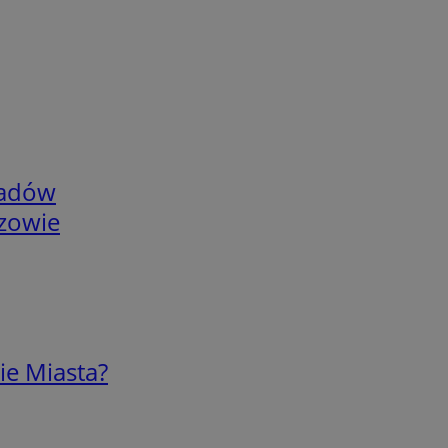
adów
rzowie
ie Miasta?