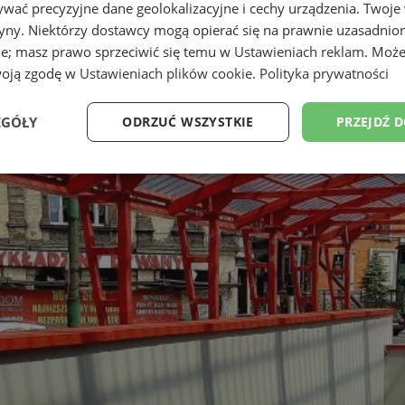
wać precyzyjne dane geolokalizacyjne i cechy urządzenia. Twoje
tryny. Niektórzy dostawcy mogą opierać się na prawnie uzasadnio
ie; masz prawo sprzeciwić się temu w
Ustawieniach reklam
. Może
woją zgodę w
Ustawieniach plików cookie
.
Polityka prywatności
EGÓŁY
ODRZUĆ WSZYSTKIE
PRZEJDŹ 
Wydajność
Targetowanie
Funkcjonalność
Ni
ezbędne
Wydajność
Targetowanie
Funkcjonalność
Niesklasyfikow
ie umożliwiają korzystanie z podstawowych funkcji strony internetowej, takich jak log
Bez niezbędnych plików cookie nie można prawidłowo korzystać ze strony internetowe
Okres
Provider
/
Domena
Opis
przechowywania