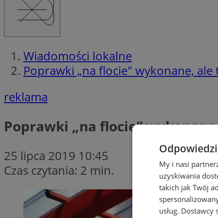
Wiadomości lokalne
Poprawki „na flocie" wykonane, ale t
reklama
Poprawki „na flocie” wykonane, 
Odpowiedzia
25 lipca 2019 10:45
My i nasi partne
Czas czytania: 2 min.
uzyskiwania dost
takich jak Twój a
spersonalizowanyc
usług.
Dostawcy s