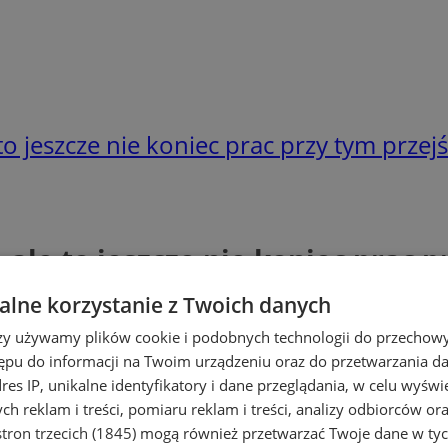
o jeszcze nie koniec prac przy tym przejś
ale to jeszcze nie koniec prac p
lne korzystanie z Twoich danych
rzy używamy plików cookie i podobnych technologii do przechow
ępu do informacji na Twoim urządzeniu oraz do przetwarzania 
dres IP, unikalne identyfikatory i dane przeglądania, w celu wyświ
h reklam i treści, pomiaru reklam i treści, analizy odbiorców or
tron trzecich (1845)
mogą również przetwarzać Twoje dane w tych