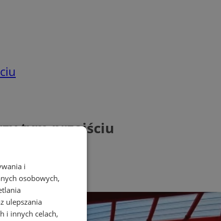
ciu
rzy tym przejściu
ywania i
danych osobowych,
etlania
az ulepszania
 i innych celach,