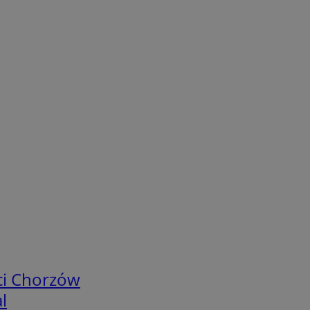
ci Chorzów
l