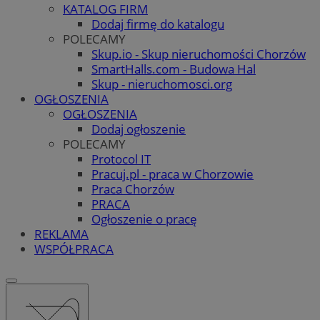
KATALOG FIRM
Dodaj firmę do katalogu
POLECAMY
Skup.io - Skup nieruchomości Chorzów
SmartHalls.com - Budowa Hal
Skup - nieruchomosci.org
OGŁOSZENIA
OGŁOSZENIA
Dodaj ogłoszenie
POLECAMY
Protocol IT
Pracuj.pl - praca w Chorzowie
Praca Chorzów
PRACA
Ogłoszenie o pracę
REKLAMA
WSPÓŁPRACA