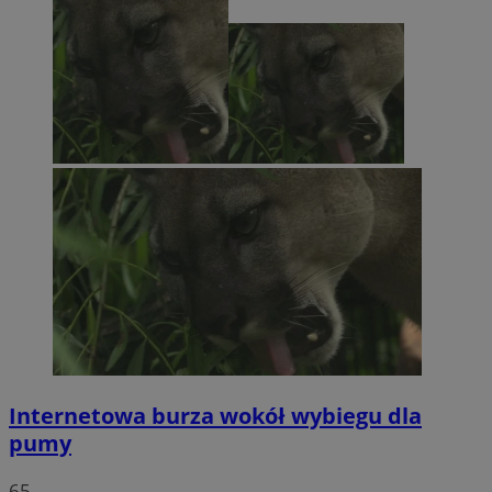
Internetowa burza wokół wybiegu dla
pumy
65