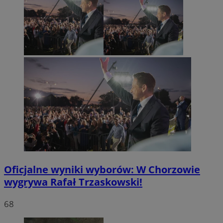
Oficjalne wyniki wyborów: W Chorzowie
wygrywa Rafał Trzaskowski!
68