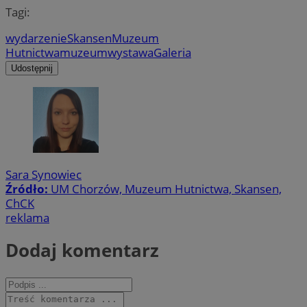
Tagi:
wydarzenie
Skansen
Muzeum
Hutnictwa
muzeum
wystawa
Galeria
Udostępnij
Sara Synowiec
Źródło:
UM Chorzów, Muzeum Hutnictwa, Skansen,
ChCK
reklama
Dodaj komentarz