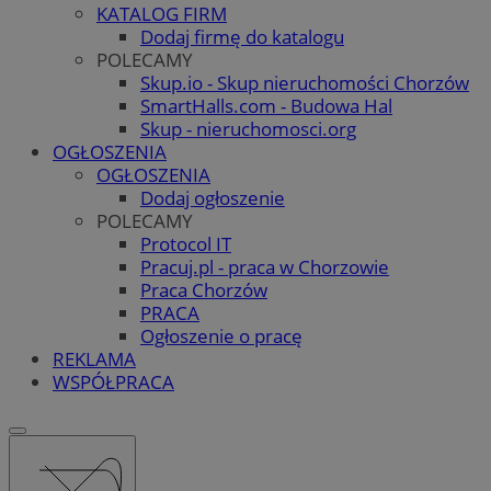
KATALOG FIRM
Dodaj firmę do katalogu
POLECAMY
Skup.io - Skup nieruchomości Chorzów
SmartHalls.com - Budowa Hal
Skup - nieruchomosci.org
OGŁOSZENIA
OGŁOSZENIA
Dodaj ogłoszenie
POLECAMY
Protocol IT
Pracuj.pl - praca w Chorzowie
Praca Chorzów
PRACA
Ogłoszenie o pracę
REKLAMA
WSPÓŁPRACA