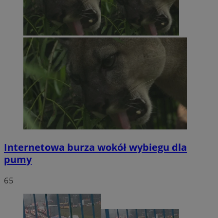
Internetowa burza wokół wybiegu dla
pumy
65