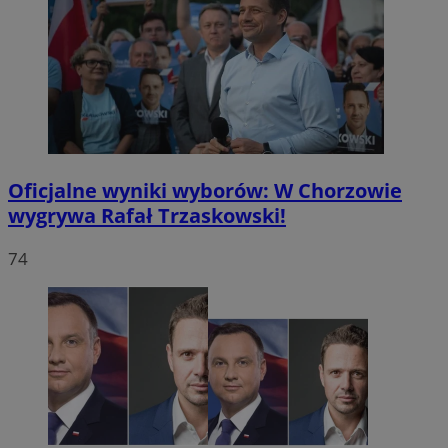
Oficjalne wyniki wyborów: W Chorzowie
wygrywa Rafał Trzaskowski!
74