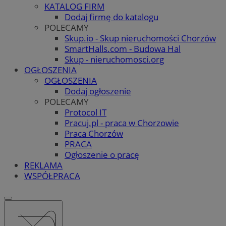
KATALOG FIRM
Dodaj firmę do katalogu
POLECAMY
Skup.io - Skup nieruchomości Chorzów
SmartHalls.com - Budowa Hal
Skup - nieruchomosci.org
OGŁOSZENIA
OGŁOSZENIA
Dodaj ogłoszenie
POLECAMY
Protocol IT
Pracuj.pl - praca w Chorzowie
Praca Chorzów
PRACA
Ogłoszenie o pracę
REKLAMA
WSPÓŁPRACA