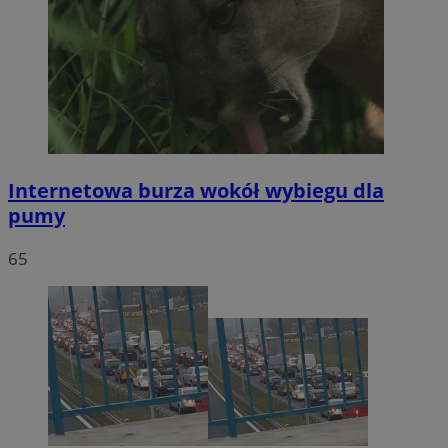
Internetowa burza wokół wybiegu dla
pumy
65