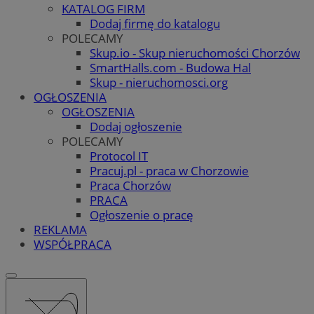
KATALOG FIRM
Dodaj firmę do katalogu
POLECAMY
Skup.io - Skup nieruchomości Chorzów
SmartHalls.com - Budowa Hal
Skup - nieruchomosci.org
OGŁOSZENIA
OGŁOSZENIA
Dodaj ogłoszenie
POLECAMY
Protocol IT
Pracuj.pl - praca w Chorzowie
Praca Chorzów
PRACA
Ogłoszenie o pracę
REKLAMA
WSPÓŁPRACA