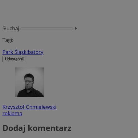
Słuchaj
⏵︎
Tagi:
Park Śląski
batory
Udostępnij
Krzysztof Chmielewski
reklama
Dodaj komentarz