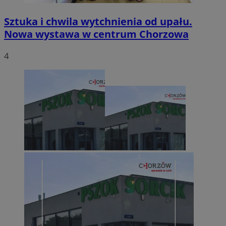
Sztuka i chwila wytchnienia od upału.
Nowa wystawa w centrum Chorzowa
4