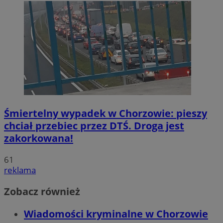
Śmiertelny wypadek w Chorzowie: pieszy
chciał przebiec przez DTŚ. Droga jest
zakorkowana!
61
reklama
Zobacz również
Wiadomości kryminalne w Chorzowie