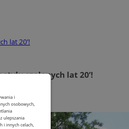
h lat 20’!
tylu szalonych lat 20’!
ywania i
danych osobowych,
etlania
az ulepszania
 i innych celach,