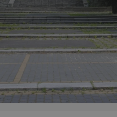
mojchorzow.pl
1 rok
Ten plik cookie przechowuje id
mojchorzow.pl
1 rok
Ten plik cookie przechowuje id
mojchorzow.pl
1 rok
Ten plik cookie przechowuje id
nt
4 tygodnie 2 dni
Ten plik cookie jest używany p
CookieScript
Script.com do zapamiętywania 
mojchorzow.pl
dotyczących zgody użytkownika
Jest to konieczne, aby baner c
Script.com działał poprawnie.
29 minut 53
Ten plik cookie służy do rozróż
Cloudflare Inc.
sekundy
botów. Jest to korzystne dla s
.temu.com
ponieważ umożliwia tworzeni
na temat korzystania z jej wit
METADATA
5 miesięcy 4
Ten plik cookie przechowuje i
YouTube
tygodnie
użytkownika oraz jego prefere
.youtube.com
prywatności podczas korzystan
Rejestruje wybory dotyczące p
Google Privacy Policy
i ustawień zgody, zapewniając 
w kolejnych wizytach. Dzięki 
musi ponownie konfigurować s
co zwiększa wygodę i zgodność
ochrony danych.
Sesja
Rejestruje, który klaster serw
NGINX Inc.
gościa. Jest to używane w kont
bh.contextweb.com
równoważenia obciążenia w ce
doświadczenia użytkownika.