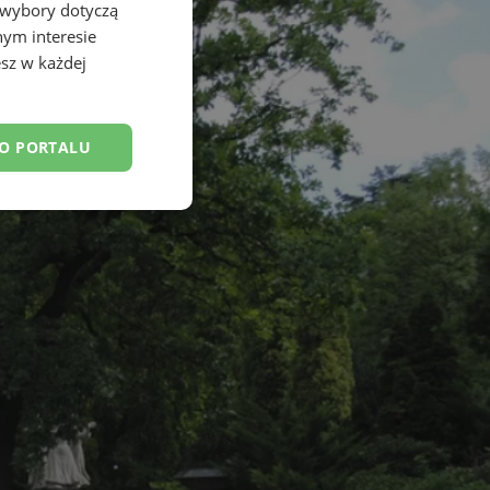
 wybory dotyczą
nym interesie
sz w każdej
DO PORTALU
esklasyfikowane
ane
owanie użytkownika i
j.