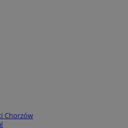
ci Chorzów
l