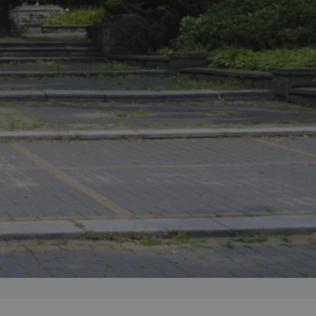
entyfikator sesji.
entyfikator sesji.
entyfikator sesji.
rzez usługę Cookie-
preferencji
 na pliki cookie.
ookie Cookie-
niania ludzi i
trony internetowej,
e ważnych raportów
ryny internetowej.
nformacje o zgodzie
ncjach dotyczących
ia z witryny.
olityki prywatności
ich przestrzeganie
temu użytkownik nie
woich preferencji,
 z regulacjami
erów obsługuje
ekście
lu optymalizacji