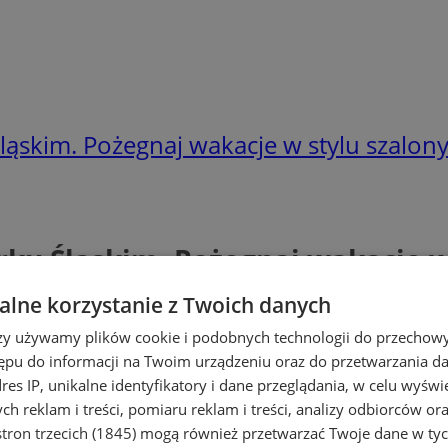
ąskim. Pożegnaj wakacje w stylu szalonyc
ku Śląskim. Pożegnaj wakacje w s
lne korzystanie z Twoich danych
rzy używamy plików cookie i podobnych technologii do przechow
ępu do informacji na Twoim urządzeniu oraz do przetwarzania 
dres IP, unikalne identyfikatory i dane przeglądania, w celu wyświ
h reklam i treści, pomiaru reklam i treści, analizy odbiorców or
tron trzecich (1845)
mogą również przetwarzać Twoje dane w tych