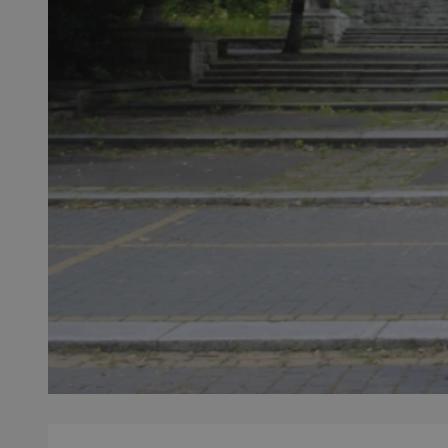
QeSessID
MvSessID
SessID
CookieScriptConse
__cf_bm
VISITOR_PRIVACY_
INGRESSCOOKIE