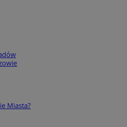
adów
rzowie
ie Miasta?