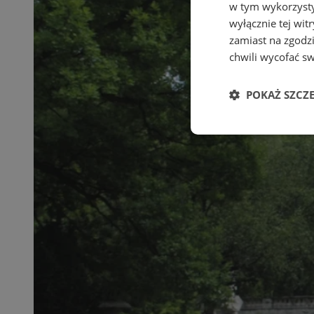
w tym wykorzysty
wyłącznie tej wi
zamiast na zgodz
chwili wycofać s
POKAŻ SZCZ
Niezbędne
Ni
Niezbędne pliki cook
zarządzanie kontem. 
Nazwa