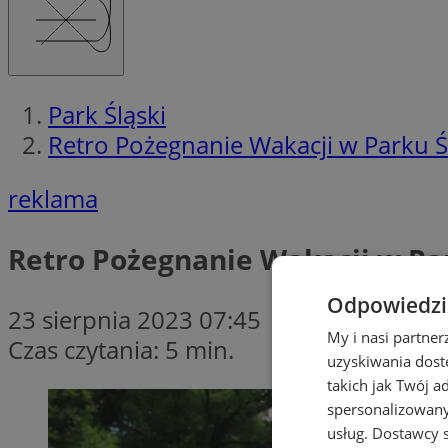
Park Śląski
Retro Pożegnanie Wakacji w Parku Śl
reklama
Retro Pożegnanie Wakacji w Par
Odpowiedzia
23 sierpnia 2023 07:45
My i nasi partne
Czas czytania: 5 min.
uzyskiwania dost
takich jak Twój a
spersonalizowanyc
usług.
Dostawcy s