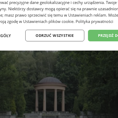
wać precyzyjne dane geolokalizacyjne i cechy urządzenia. Twoje
tryny. Niektórzy dostawcy mogą opierać się na prawnie uzasadnio
ie; masz prawo sprzeciwić się temu w
Ustawieniach reklam
. Może
woją zgodę w
Ustawieniach plików cookie
.
Polityka prywatności
EGÓŁY
ODRZUĆ WSZYSTKIE
PRZEJDŹ 
Wydajność
Targetowanie
Funkcjonalność
Ni
ezbędne
Wydajność
Targetowanie
Funkcjonalność
Niesklasyfikow
ie umożliwiają korzystanie z podstawowych funkcji strony internetowej, takich jak log
Bez niezbędnych plików cookie nie można prawidłowo korzystać ze strony internetowe
Okres
Provider
/
Domena
Opis
przechowywania