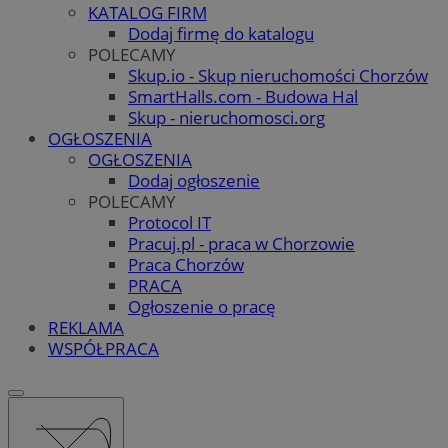
KATALOG FIRM
Dodaj firmę do katalogu
POLECAMY
Skup.io - Skup nieruchomości Chorzów
SmartHalls.com - Budowa Hal
Skup - nieruchomosci.org
OGŁOSZENIA
OGŁOSZENIA
Dodaj ogłoszenie
POLECAMY
Protocol IT
Pracuj.pl - praca w Chorzowie
Praca Chorzów
PRACA
Ogłoszenie o pracę
REKLAMA
WSPÓŁPRACA