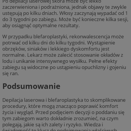
Po depilacji laserowej skóra może być lekko
zaczerwieniona i podrażniona, jednak objawy te zwykle
ustępują po kilku dniach. Włosy zaczynają wypadać od 1
do 3 tygodni po zabiegu. Może być konieczne kilka sesji,
aby osiągnąć optymalne rezultaty.
W przypadku blefaroplastyki, rekonwalescencja może
potrwać od kilku dni do kilku tygodni. Wystąpienie
obrzęków, siniaków i lekkiego dyskomfortu jest
normalne. Lekarz może zalecić stosowanie okładów z
lodu i unikanie intensywnego wysiłku. Pełne efekty
zabiegu są widoczne po ustąpieniu opuchlizny i gojeniu
się ran.
Podsumowanie
Depilacja laserowa i blefaroplastyka to skomplikowane
procedury, które mogą znacząco poprawić komfort
życia i wygląd. Przed podjęciem decyzji o poddaniu się
tym zabiegom warto dokładnie zrozumieć, na czym
polegają, jakie są ich zalety i ryzyko. Wiedza i
świadomość to klucz do podejmowania właściwych