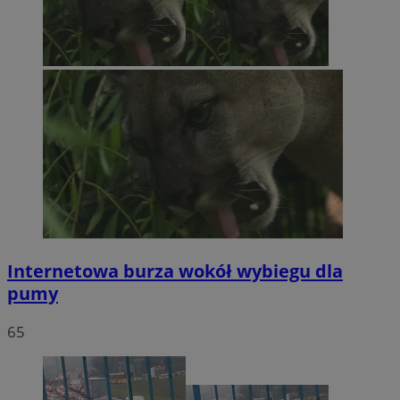
Internetowa burza wokół wybiegu dla
pumy
65