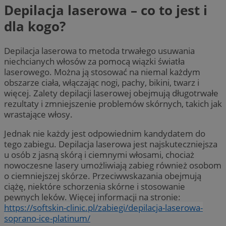
Depilacja laserowa – co to jest i
dla kogo?
Depilacja laserowa to metoda trwałego usuwania
niechcianych włosów za pomocą wiązki światła
laserowego. Można ją stosować na niemal każdym
obszarze ciała, włączając nogi, pachy, bikini, twarz i
więcej. Zalety depilacji laserowej obejmują długotrwałe
rezultaty i zmniejszenie problemów skórnych, takich jak
wrastające włosy.
Jednak nie każdy jest odpowiednim kandydatem do
tego zabiegu. Depilacja laserowa jest najskuteczniejsza
u osób z jasną skórą i ciemnymi włosami, chociaż
nowoczesne lasery umożliwiają zabieg również osobom
o ciemniejszej skórze. Przeciwwskazania obejmują
ciążę, niektóre schorzenia skórne i stosowanie
pewnych leków. Więcej informacji na stronie:
https://softskin-clinic.pl/zabiegi/depilacja-laserowa-
soprano-ice-platinum/