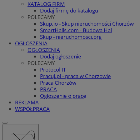
KATALOG FIRM
Dodaj firmę do katalogu
POLECAMY
Skup.io - Skup nieruchomości Chorzów
SmartHalls.com - Budowa Hal
Skup - nieruchomosci.org
OGŁOSZENIA
OGŁOSZENIA
Dodaj ogłoszenie
POLECAMY
Protocol IT
Pracuj.pl - praca w Chorzowie
Praca Chorzów
PRACA
Ogłoszenie o pracę
REKLAMA
WSPÓŁPRACA