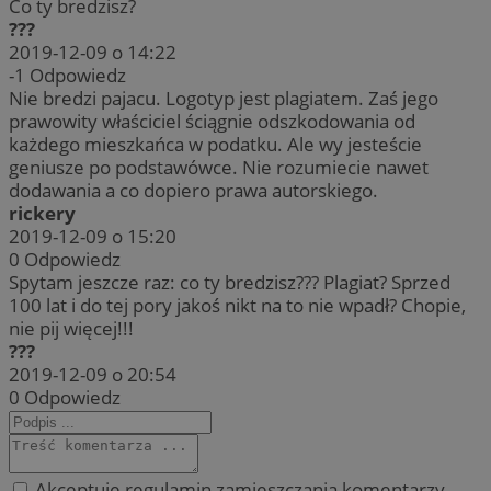
Co ty bredzisz?
???
2019-12-09 o 14:22
-1
Odpowiedz
Nie bredzi pajacu. Logotyp jest plagiatem. Zaś jego
prawowity właściciel ściągnie odszkodowania od
każdego mieszkańca w podatku. Ale wy jesteście
geniusze po podstawówce. Nie rozumiecie nawet
dodawania a co dopiero prawa autorskiego.
rickery
2019-12-09 o 15:20
0
Odpowiedz
Spytam jeszcze raz: co ty bredzisz??? Plagiat? Sprzed
100 lat i do tej pory jakoś nikt na to nie wpadł? Chopie,
nie pij więcej!!!
???
2019-12-09 o 20:54
0
Odpowiedz
Akceptuję regulamin zamieszczania komentarzy