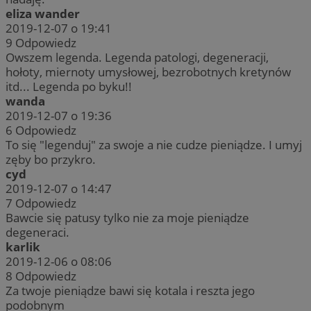
eliza wander
2019-12-07 o 19:41
9
Odpowiedz
Owszem legenda. Legenda patologi, degeneracji,
hołoty, miernoty umysłowej, bezrobotnych kretynów
itd... Legenda po byku!!
wanda
2019-12-07 o 19:36
6
Odpowiedz
To się "legenduj" za swoje a nie cudze pieniądze. I umyj
zęby bo przykro.
cyd
2019-12-07 o 14:47
7
Odpowiedz
Bawcie się patusy tylko nie za moje pieniądze
degeneraci.
karlik
2019-12-06 o 08:06
8
Odpowiedz
Za twoje pieniądze bawi się kotala i reszta jego
podobnym