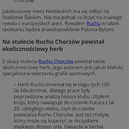
Chorzów.
Jubileuszowy mecz Niebieskich ma się odbyć na
Stadionie Śląskim. Nie ma jednak co liczyć na znanego
rywala z europejskich aren. Rywalem
Ruchu
w takim
spotkaniu będzie prawdopodobnie Polonia Bytom.
Na stulecie Ruchu Chorzów powstał
okolicznościowy herb
Z okazji stulecia
Ruchu Chorzów
powstał także
okolicznościowy herb. Jego autorem jest Jakub Malicki,
specjalista w tworzeniu grafik sportowych.
– Herb Ruchu zmieniał się w ciągu tych 100
lat kilkukrotnie, dlatego prace były
poprzedzone analizą historii klubu. Użyłem
kroju, który nawiązuje do czcionki Futura z lat
20. ubiegłego wieku, czyli do czasów
powstania Ruchu Chorzów. Jest też motyw,
który może się kojarzyć ze skrzydłami
śląskiego złotego orła. Gwiazda w herbie