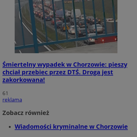
Śmiertelny wypadek w Chorzowie: pieszy
chciał przebiec przez DTŚ. Droga jest
zakorkowana!
61
reklama
Zobacz również
Wiadomości kryminalne w Chorzowie