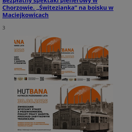
Bezpłatny spektakl plenerowy w
Chorzowie. „Świtezianka” na boisku w
Maciejkowicach
3