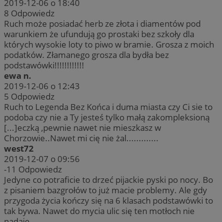
2019-12-06 o 18:40
8
Odpowiedz
Ruch może posiadać herb ze złota i diamentów pod
warunkiem że ufundują go prostaki bez szkoły dla
których wysokie loty to piwo w bramie. Grosza z moich
podatków. Złamanego grosza dla bydła bez
podstawówki!!!!!!!!!!!!
ewa n.
2019-12-06 o 12:43
5
Odpowiedz
Ruch to Legenda Bez Końca i duma miasta czy Ci sie to
podoba czy nie a Ty jesteś tylko małą zakompleksioną
[...]eczką ,pewnie nawet nie mieszkasz w
Chorzowie..Nawet mi cię nie żal.............
west72
2019-12-07 o 09:56
-11
Odpowiedz
Jedyne co potraficie to drzeć pijackie pyski po nocy. Bo
z pisaniem bazgrołów to już macie problemy. Ale gdy
przygoda życia kończy się na 6 klasach podstawówki to
tak bywa. Nawet do mycia ulic się ten motłoch nie
nadaję.