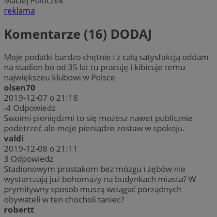
Maciej Poloczek
reklama
Komentarze (16)
DODAJ
Moje podatki bardzo chętnie i z całą satysfakcją oddam
na stadion bo od 35 lat tu pracuję i kibicuje temu
największeu klubowi w Polsce
olsen70
2019-12-07 o 21:18
-4
Odpowiedz
Swoimi pieniędzmi to się możesz nawet publicznie
podetrzeć ale moje pieniądze zostaw w spokoju.
valdi
2019-12-08 o 21:11
3
Odpowiedz
Stadionowym prostakom bez mózgu i zębów nie
wystarczają już bohomazy na budynkach miasta? W
prymitywny sposob muszą wciągać porządnych
obywateli w ten chocholi taniec?
robertt