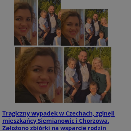
Tragiczny wypadek w Czechach, zginęli
mieszkańcy Siemianowic i Chorzowa.
Założono zbiórki na wsparcie rodzin