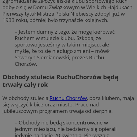
Zgromadzenie założycielskie klubu sportowego Ruch
odbyło się w Domu Związkowym w Wielkich Hajdukach.
Pierwszy tytuł Mistrza Polski Niebiescy zdobyli już w
1933 roku, później było trzynaście kolejnych.
– Jestem dumny z tego, że mogę kierować
Ruchem w stulecie klubu. Szkoda, że
sportowo jesteśmy w takim miejscu, ale
myślę, że to się niedługo zmieni – mówił
Seweryn Siemianowski, prezes Ruchu
Chorzów.
Obchody stulecia RuchuChorzów będą
trwały cały rok
W obchody stulecia
Ruchu Chorzów
, poza klubem, mają
się włączyć kibice oraz miasto. Prace nad
jubileuszowym programem trwają od sierpnia.
– Obchody nie będą skoncentrowane w
jednym miesiącu, nie będziemy się opierali
jedynie na dacie 20 kwietnia. Pierwsza z