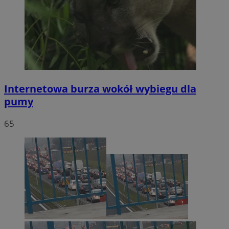
Internetowa burza wokół wybiegu dla
pumy
65