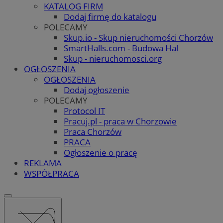
KATALOG FIRM
Dodaj firmę do katalogu
POLECAMY
Skup.io - Skup nieruchomości Chorzów
SmartHalls.com - Budowa Hal
Skup - nieruchomosci.org
OGŁOSZENIA
OGŁOSZENIA
Dodaj ogłoszenie
POLECAMY
Protocol IT
Pracuj.pl - praca w Chorzowie
Praca Chorzów
PRACA
Ogłoszenie o pracę
REKLAMA
WSPÓŁPRACA