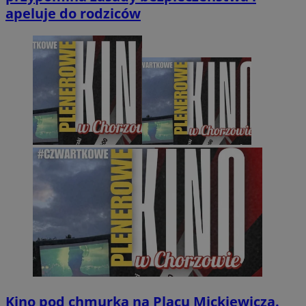
apeluje do rodziców
Kino pod chmurką na Placu Mickiewicza.