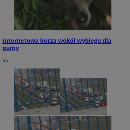
Internetowa burza wokół wybiegu dla
pumy
65