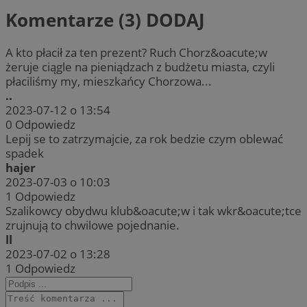
Komentarze (3)
DODAJ
A kto płacił za ten prezent? Ruch Chorz&oacute;w
żeruje ciągle na pieniądzach z budżetu miasta, czyli
płaciliśmy my, mieszkańcy Chorzowa...
..
2023-07-12 o 13:54
0
Odpowiedz
Lepij se to zatrzymajcie, za rok bedzie czym oblewać
spadek
hajer
2023-07-03 o 10:03
1
Odpowiedz
Szalikowcy obydwu klub&oacute;w i tak wkr&oacute;tce
zrujnują to chwilowe pojednanie.
ll
2023-07-02 o 13:28
1
Odpowiedz