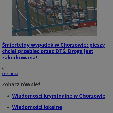
Śmiertelny wypadek w Chorzowie: pieszy
chciał przebiec przez DTŚ. Droga jest
zakorkowana!
61
reklama
Zobacz również
Wiadomości kryminalne w Chorzowie
Wiadomości lokalne