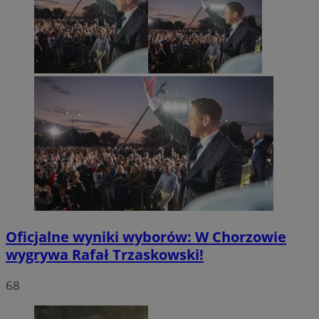
Oficjalne wyniki wyborów: W Chorzowie
wygrywa Rafał Trzaskowski!
68