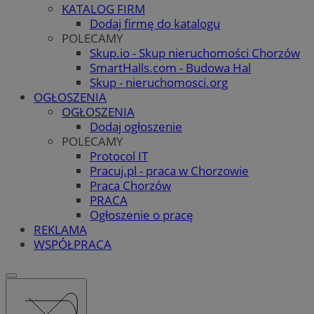
KATALOG FIRM
Dodaj firmę do katalogu
POLECAMY
Skup.io - Skup nieruchomości Chorzów
SmartHalls.com - Budowa Hal
Skup - nieruchomosci.org
OGŁOSZENIA
OGŁOSZENIA
Dodaj ogłoszenie
POLECAMY
Protocol IT
Pracuj.pl - praca w Chorzowie
Praca Chorzów
PRACA
Ogłoszenie o pracę
REKLAMA
WSPÓŁPRACA